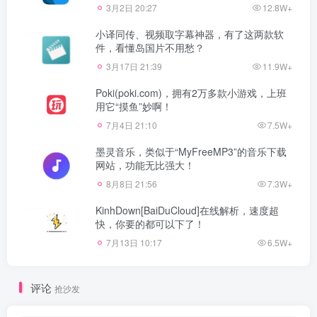
3月2日 20:27
12.8W+
小译同传、视频取字幕神器，有了这两款软
件，看懂岛国片不用愁？
3月17日 21:39
11.9W+
Poki(poki.com)，拥有2万多款小游戏，上班
用它“摸鱼”妙啊！
7月4日 21:10
7.5W+
墨灵音乐，类似于“MyFreeMP3”的音乐下载
网站，功能无比强大！
8月8日 21:56
7.3W+
KinhDown[BaiDuCloud]在线解析，速度超
快，你要的都可以下了！
7月13日 10:17
6.5W+
评论
抢沙发