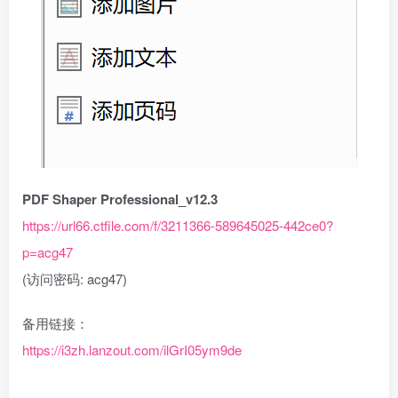
PDF Shaper Professional_v12.3
https://url66.ctfile.com/f/3211366-589645025-442ce0?
p=acg47
(访问密码: acg47)
备用链接：
https://i3zh.lanzout.com/ilGrI05ym9de