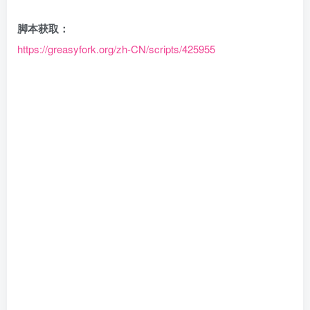
脚本获取：
https://greasyfork.org/zh-CN/scripts/425955