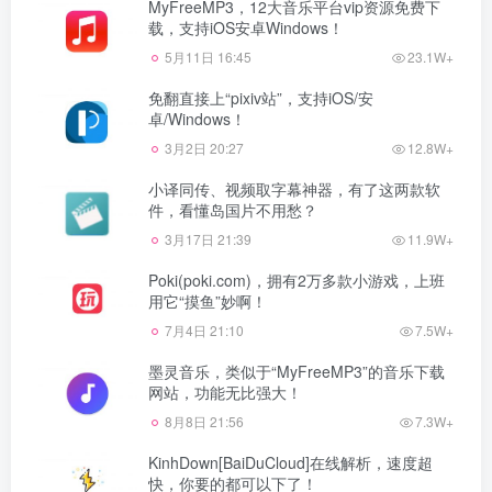
MyFreeMP3，12大音乐平台vip资源免费下
载，支持iOS安卓Windows！
5月11日 16:45
23.1W+
免翻直接上“pixiv站”，支持iOS/安
卓/Windows！
3月2日 20:27
12.8W+
小译同传、视频取字幕神器，有了这两款软
件，看懂岛国片不用愁？
3月17日 21:39
11.9W+
Poki(poki.com)，拥有2万多款小游戏，上班
用它“摸鱼”妙啊！
7月4日 21:10
7.5W+
墨灵音乐，类似于“MyFreeMP3”的音乐下载
网站，功能无比强大！
8月8日 21:56
7.3W+
KinhDown[BaiDuCloud]在线解析，速度超
快，你要的都可以下了！