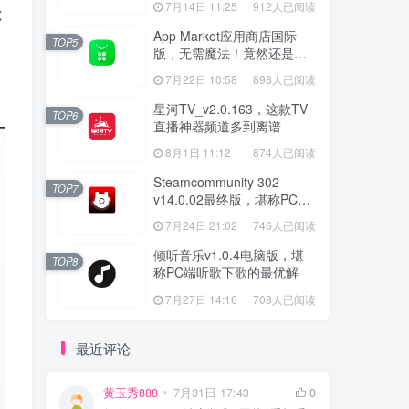
7月14日 11:25
912人已阅读
不
App Market应用商店国际
TOP5
版，无需魔法！竟然还是大
厂出品？
7月22日 10:58
898人已阅读
星河TV_v2.0.163，这款TV
TOP6
直播神器频道多到离谱
8月1日 11:12
874人已阅读
Steamcommunity 302
TOP7
v14.0.02最终版，堪称PC玩
家必备的网络工具箱
7月24日 21:02
746人已阅读
倾听音乐v1.0.4电脑版，堪
TOP8
称PC端听歌下歌的最优解
7月27日 14:16
708人已阅读
最近评论
黄玉秀888
7月31日 17:43
0