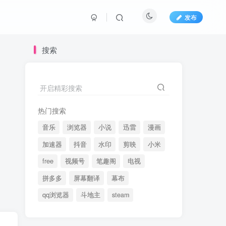
发布
搜索
开启精彩搜索
热门搜索
音乐
浏览器
小说
迅雷
漫画
加速器
抖音
水印
剪映
小米
free
视频号
笔趣阁
电视
拼多多
屏幕翻译
幕布
qq浏览器
斗地主
steam