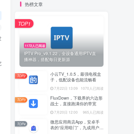
热榜文章
TOP1
发
1172人已阅读
IPTV Pro_v9.1.22，全设备通用IPTV直
播神器，搭配每日更新源
究
小云TV_1.0.5，最强电视盒
TOP2
子，低配设备也能流畅看
7月22日 13:09
1070人已阅读
FluxDown，下载界的六边形
TOP3
战士，直接跑满你的带宽
7月20日 12:00
965人已阅读
微思应用商店App，安卓手
TOP4
表的“应用暗门”，九成用户还
没发现