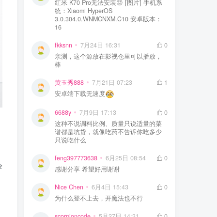
红米 K70 Pro无法安装😝 [图片] 手机系
统：Xiaomi HyperOS
3.0.304.0.WNMCNXM.C10 安卓版本：
16
fkksnn
7月24日 16:31
0
亲测，这个源放在影视仓里可以播放，
棒
黄玉秀888
7月21日 07:23
1
安卓端下载无速度
6688y
7月9日 17:13
0
这种不说调料比例、质量只说适量的菜
谱都是坑货，就像吃药不告诉你吃多少
只说吃什么
feng397773638
6月25日 08:54
0
余
感谢分享 希望好用谢谢
Nice Chen
6月4日 15:43
0
为什么登不上去，开魔法也不行
scorpioncode
5月27日 14:31
0