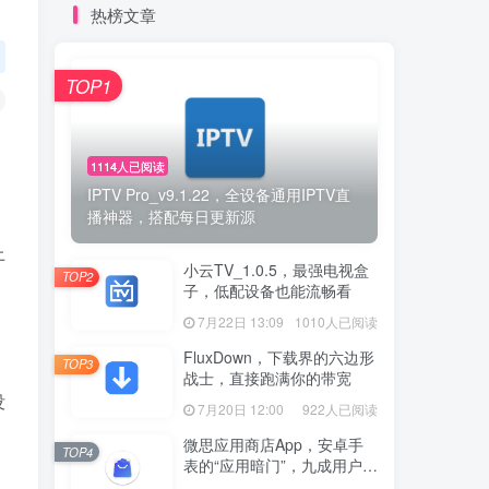
热榜文章
TOP1
1114人已阅读
IPTV Pro_v9.1.22，全设备通用IPTV直
播神器，搭配每日更新源
上
小云TV_1.0.5，最强电视盒
TOP2
子，低配设备也能流畅看
7月22日 13:09
1010人已阅读
FluxDown，下载界的六边形
TOP3
战士，直接跑满你的带宽
没
7月20日 12:00
922人已阅读
微思应用商店App，安卓手
TOP4
表的“应用暗门”，九成用户还
没发现