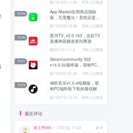
7月14日 11:25
872人已阅读
App Market应用商店国际
TOP5
那
版，无需魔法！竟然还是大
厂出品？
7月22日 10:58
858人已阅读
星河TV_v2.0.163，这款TV
TOP6
直播神器频道多到离谱
8月1日 11:12
790人已阅读
Steamcommunity 302
TOP7
v14.0.02最终版，堪称PC玩
器
家必备的网络工具箱
7月24日 21:02
705人已阅读
倾听音乐v1.0.4电脑版，堪
TOP8
称PC端听歌下歌的最优解
7月27日 14:16
669人已阅读
最近评论
黄玉秀888
7月31日 17:43
0