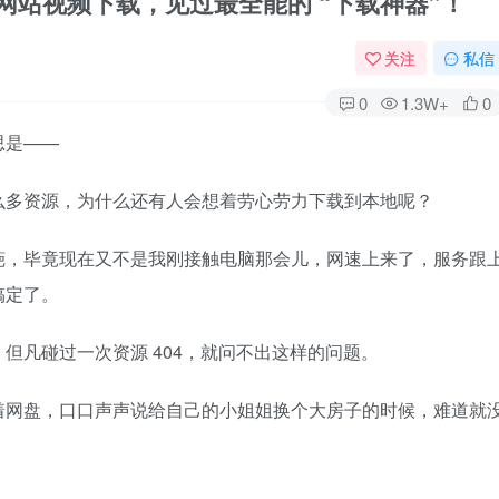
1200+网站视频下载，见过最全能的 “下载神器”！
关注
私信
0
1.3W+
0
思是——
么多资源，为什么还有人会想着劳心劳力下载到本地呢？
葩，毕竟现在又不是我刚接触电脑那会儿，网速上来了，服务跟
搞定了。
但凡碰过一次资源 404，就问不出这样的问题。
着网盘，口口声声说给自己的小姐姐换个大房子的时候，难道就