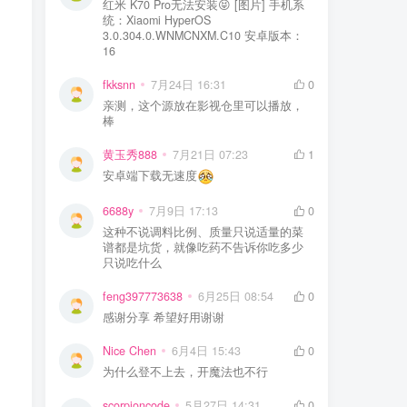
红米 K70 Pro无法安装😝 [图片] 手机系
统：Xiaomi HyperOS
3.0.304.0.WNMCNXM.C10 安卓版本：
16
fkksnn
7月24日 16:31
0
亲测，这个源放在影视仓里可以播放，
棒
黄玉秀888
7月21日 07:23
1
安卓端下载无速度
6688y
7月9日 17:13
0
这种不说调料比例、质量只说适量的菜
谱都是坑货，就像吃药不告诉你吃多少
只说吃什么
feng397773638
6月25日 08:54
0
感谢分享 希望好用谢谢
Nice Chen
6月4日 15:43
0
为什么登不上去，开魔法也不行
scorpioncode
5月27日 14:31
0