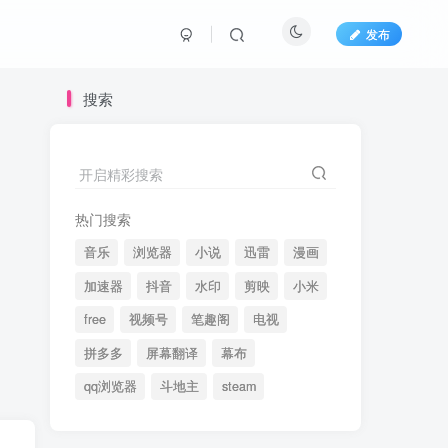
发布
搜索
开启精彩搜索
热门搜索
音乐
浏览器
小说
迅雷
漫画
加速器
抖音
水印
剪映
小米
free
视频号
笔趣阁
电视
拼多多
屏幕翻译
幕布
qq浏览器
斗地主
steam