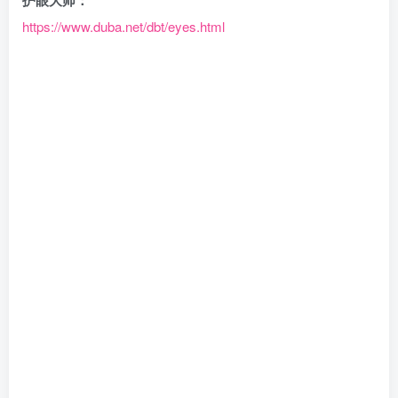
护眼大师：
https://www.duba.net/dbt/eyes.html