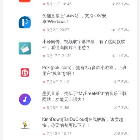
5月11日 16:45
23.1W+
免翻直接上“pixiv站”，支持iOS/安
卓/Windows！
3月2日 20:27
12.7W+
小译同传、视频取字幕神器，有了这两款软
件，看懂岛国片不用愁？
3月17日 21:39
11.9W+
Poki(poki.com)，拥有2万多款小游戏，上班
用它“摸鱼”妙啊！
7月4日 21:10
7.5W+
墨灵音乐，类似于“MyFreeMP3”的音乐下载
网站，功能无比强大！
8月8日 21:56
7.3W+
KinhDown[BaiDuCloud]在线解析，速度超
快，你要的都可以下了！
7月13日 10:17
6.5W+