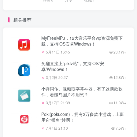
相关推荐
MyFreeMP3，12大音乐平台vip资源免费下
载，支持iOS安卓Windows！
5月11日 16:45
23.1W+
免翻直接上“pixiv站”，支持iOS/安
卓/Windows！
3月2日 20:27
12.8W+
小译同传、视频取字幕神器，有了这两款软
件，看懂岛国片不用愁？
3月17日 21:39
11.9W+
Poki(poki.com)，拥有2万多款小游戏，上班
用它“摸鱼”妙啊！
7月4日 21:10
7.5W+