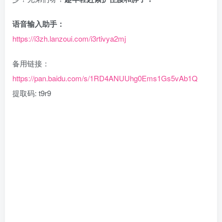
语音输入助手：
https://i3zh.lanzoui.com/i3rtivya2mj
备用链接：
https://pan.baidu.com/s/1RD4ANUUhg0Ems1Gs5vAb1Q
提取码: t9r9