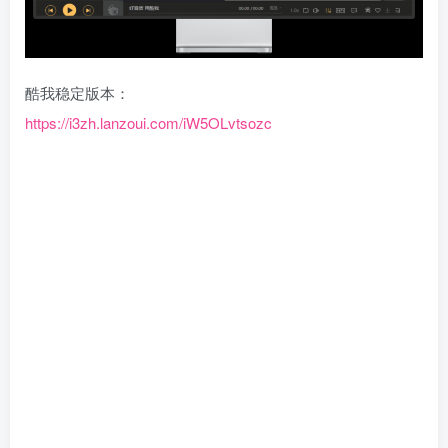
酷我稳定版本：
https://i3zh.lanzoui.com/iW5OLvtsozc