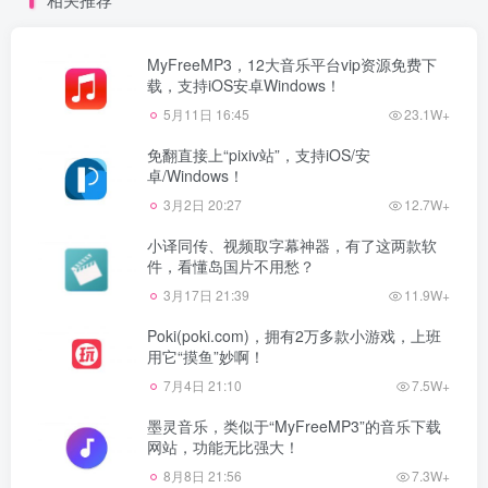
MyFreeMP3，12大音乐平台vip资源免费下
载，支持iOS安卓Windows！
5月11日 16:45
23.1W+
免翻直接上“pixiv站”，支持iOS/安
卓/Windows！
3月2日 20:27
12.7W+
小译同传、视频取字幕神器，有了这两款软
件，看懂岛国片不用愁？
3月17日 21:39
11.9W+
Poki(poki.com)，拥有2万多款小游戏，上班
用它“摸鱼”妙啊！
7月4日 21:10
7.5W+
墨灵音乐，类似于“MyFreeMP3”的音乐下载
网站，功能无比强大！
8月8日 21:56
7.3W+