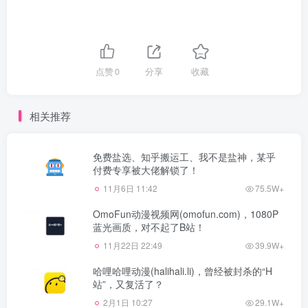
点赞
0
分享
收藏
相关推荐
免费盐选、知乎搬运工、我不是盐神，某乎
付费专享被大佬解锁了！
11月6日 11:42
75.5W+
OmoFun动漫视频网(omofun.com)，1080P
蓝光画质，对不起了B站！
11月22日 22:49
39.9W+
哈哩哈哩动漫(halihali.li)，曾经被封杀的“H
站”，又复活了？
2月1日 10:27
29.1W+