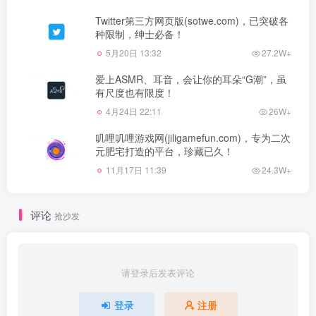
Twitter第三方网页版(sotwe.com)，已突破各
种限制，绅士必备！
5月20日 13:32
27.2W+
爱上ASMR、耳音，会让你的耳朵“G潮”，虽
有尺度也有限度！
4月24日 22:11
26W+
叽哩叽哩游戏网(jiligamefun.com)，专为二次
元肥宅打造的平台，珍藏已久！
11月17日 11:39
24.3W+
评论
抢沙发
请登录后发表评论
登录
注册