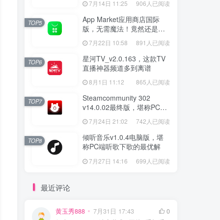
7月14日 11:25
906人已阅读
App Market应用商店国际
TOP5
版，无需魔法！竟然还是大
厂出品？
7月22日 10:58
891人已阅读
星河TV_v2.0.163，这款TV
TOP6
直播神器频道多到离谱
8月1日 11:12
865人已阅读
Steamcommunity 302
TOP7
v14.0.02最终版，堪称PC玩
家必备的网络工具箱
7月24日 21:02
742人已阅读
倾听音乐v1.0.4电脑版，堪
TOP8
称PC端听歌下歌的最优解
7月27日 14:16
699人已阅读
最近评论
黄玉秀888
7月31日 17:43
0