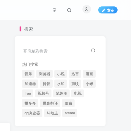
发布
搜索
开启精彩搜索
热门搜索
音乐
浏览器
小说
迅雷
漫画
加速器
抖音
水印
剪映
小米
free
视频号
笔趣阁
电视
拼多多
屏幕翻译
幕布
qq浏览器
斗地主
steam