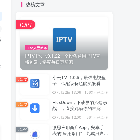
热榜文章
TOP1
质
1167人已阅读
IPTV Pro_v9.1.22，全设备通用IPTV直
播神器，搭配每日更新源
接
小云TV_1.0.5，最强电视盒
TOP2
子，低配设备也能流畅看
7月22日 13:09
1063人已阅读
FluxDown，下载界的六边形
TOP3
战士，直接跑满你的带宽
7月20日 12:00
961人已阅读
微思应用商店App，安卓手
TOP4
表的“应用暗门”，九成用户还
没发现