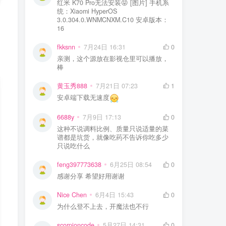
红米 K70 Pro无法安装😝 [图片] 手机系
统：Xiaomi HyperOS
3.0.304.0.WNMCNXM.C10 安卓版本：
16
fkksnn
7月24日 16:31
0
亲测，这个源放在影视仓里可以播放，
棒
黄玉秀888
7月21日 07:23
1
安卓端下载无速度
6688y
7月9日 17:13
0
这种不说调料比例、质量只说适量的菜
谱都是坑货，就像吃药不告诉你吃多少
只说吃什么
feng397773638
6月25日 08:54
0
感谢分享 希望好用谢谢
Nice Chen
6月4日 15:43
0
为什么登不上去，开魔法也不行
scorpioncode
5月27日 14:31
0