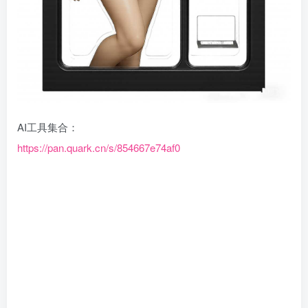
AI工具集合：
https://pan.quark.cn/s/854667e74af0