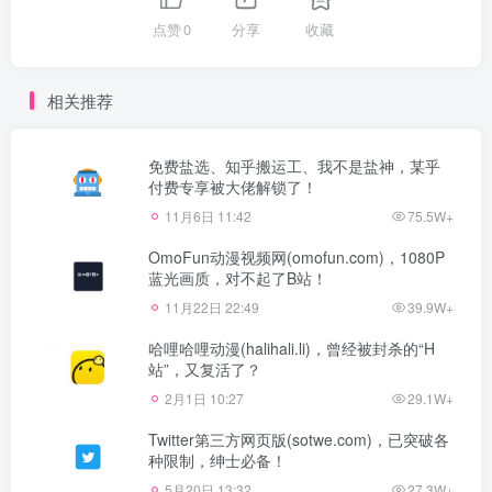
点赞
0
分享
收藏
相关推荐
免费盐选、知乎搬运工、我不是盐神，某乎
付费专享被大佬解锁了！
11月6日 11:42
75.5W+
OmoFun动漫视频网(omofun.com)，1080P
蓝光画质，对不起了B站！
11月22日 22:49
39.9W+
哈哩哈哩动漫(halihali.li)，曾经被封杀的“H
站”，又复活了？
2月1日 10:27
29.1W+
Twitter第三方网页版(sotwe.com)，已突破各
种限制，绅士必备！
5月20日 13:32
27.3W+