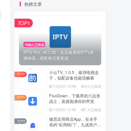
热榜文章
TOP1
1068人已阅读
IPTV Pro_v9.1.22，全设备通用IPTV直
播神器，搭配每日更新源
小云TV_1.0.5，最强电视盒
TOP2
子，低配设备也能流畅看
7月22日 13:09
963人已阅读
FluxDown，下载界的六边形
TOP3
战士，直接跑满你的带宽
7月20日 12:00
887人已阅读
微思应用商店App，安卓手
TOP4
表的“应用暗门”，九成用户还
没发现