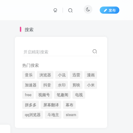
发布
搜索
开启精彩搜索
热门搜索
音乐
浏览器
小说
迅雷
漫画
加速器
抖音
水印
剪映
小米
free
视频号
笔趣阁
电视
拼多多
屏幕翻译
幕布
qq浏览器
斗地主
steam