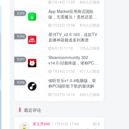
7月14日 11:25
843人已阅读
App Market应用商店国际
TOP5
版，无需魔法！竟然还是大
厂出品？
7月22日 10:58
814人已阅读
星河TV_v2.0.163，这款TV
TOP6
直播神器频道多到离谱
8月1日 11:12
723人已阅读
Steamcommunity 302
TOP7
v14.0.02最终版，堪称PC玩
家必备的网络工具箱
7月24日 21:02
671人已阅读
倾听音乐v1.0.4电脑版，堪
TOP8
称PC端听歌下歌的最优解
7月27日 14:16
644人已阅读
最近评论
黄玉秀888
7月31日 17:43
0