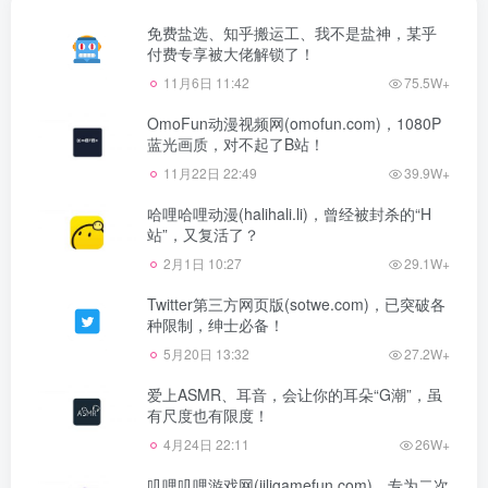
免费盐选、知乎搬运工、我不是盐神，某乎
付费专享被大佬解锁了！
11月6日 11:42
75.5W+
OmoFun动漫视频网(omofun.com)，1080P
蓝光画质，对不起了B站！
11月22日 22:49
39.9W+
哈哩哈哩动漫(halihali.li)，曾经被封杀的“H
站”，又复活了？
2月1日 10:27
29.1W+
Twitter第三方网页版(sotwe.com)，已突破各
种限制，绅士必备！
5月20日 13:32
27.2W+
爱上ASMR、耳音，会让你的耳朵“G潮”，虽
有尺度也有限度！
4月24日 22:11
26W+
叽哩叽哩游戏网(jiligamefun.com)，专为二次