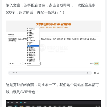
输入文案，选择配音音色，点击合成即可，一次配音最多
500字，超过的话，再配一条就行了！
这是剪映的AI配音，对比看一下，我们这个网站的基本都可
以白飘到SVIP音色！