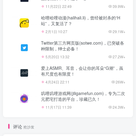
11月22日 22:49
39.9W+
哈哩哈哩动漫(halihali.li)，曾经被封杀的“H
站”，又复活了？
2月1日 10:27
29.1W+
Twitter第三方网页版(sotwe.com)，已突破各
种限制，绅士必备！
5月20日 13:32
27.2W+
爱上ASMR、耳音，会让你的耳朵“G潮”，虽
有尺度也有限度！
4月24日 22:11
26W+
叽哩叽哩游戏网(jiligamefun.com)，专为二次
元肥宅打造的平台，珍藏已久！
11月17日 11:39
24.3W+
评论
抢沙发