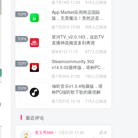
7月14日 11:25
916人已阅读
App Market应用商店国际
TOP5
版，无需魔法！竟然还是大
厂出品？
7月22日 10:58
906人已阅读
星河TV_v2.0.163，这款TV
TOP6
直播神器频道多到离谱
8月1日 11:12
877人已阅读
Steamcommunity 302
TOP7
v14.0.02最终版，堪称PC玩
家必备的网络工具箱
7月24日 21:02
750人已阅读
倾听音乐v1.0.4电脑版，堪
TOP8
称PC端听歌下歌的最优解
7月27日 14:16
715人已阅读
奇
最近评论
黄玉秀888
7月31日 17:43
0