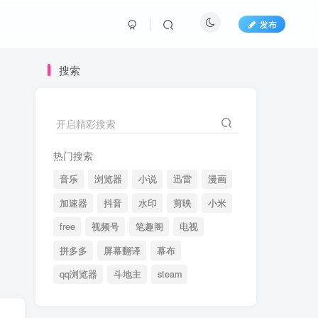
发布
搜索
开启精彩搜索
热门搜索
音乐
浏览器
小说
迅雷
漫画
加速器
抖音
水印
剪映
小米
free
视频号
笔趣阁
电视
拼多多
屏幕翻译
幕布
qq浏览器
斗地主
steam