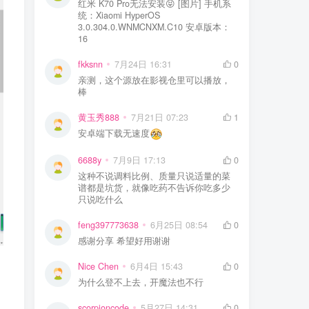
红米 K70 Pro无法安装😝 [图片] 手机系
统：Xiaomi HyperOS
3.0.304.0.WNMCNXM.C10 安卓版本：
16
fkksnn
7月24日 16:31
0
亲测，这个源放在影视仓里可以播放，
棒
黄玉秀888
7月21日 07:23
1
安卓端下载无速度
6688y
7月9日 17:13
0
这种不说调料比例、质量只说适量的菜
谱都是坑货，就像吃药不告诉你吃多少
只说吃什么
feng397773638
6月25日 08:54
0
感谢分享 希望好用谢谢
Nice Chen
6月4日 15:43
0
为什么登不上去，开魔法也不行
scorpioncode
5月27日 14:31
0