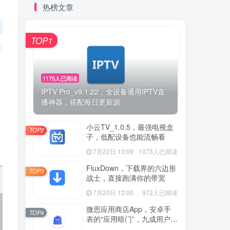
热榜文章
TOP1
1175人已阅读
IPTV Pro_v9.1.22，全设备通用IPTV直
播神器，搭配每日更新源
小云TV_1.0.5，最强电视盒
TOP2
子，低配设备也能流畅看
7月22日 13:09
1073人已阅读
FluxDown，下载界的六边形
TOP3
战士，直接跑满你的带宽
7月20日 12:00
972人已阅读
微思应用商店App，安卓手
TOP4
表的“应用暗门”，九成用户还
没发现