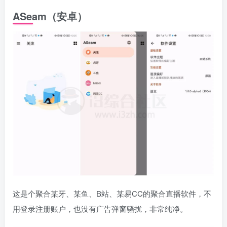
ASeam（安卓）
这是个聚合某牙、某鱼、B站、某易CC的聚合直播软件，不
用登录注册账户，也没有广告弹窗骚扰，非常纯净。