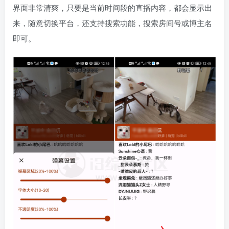
界面非常清爽，只要是当前时间段的直播内容，都会显示出
来，随意切换平台，还支持搜索功能，搜索房间号或博主名
即可。