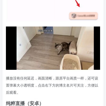
播放没有任何延迟，画面清晰，跟原平台画质一样，还可设
置弹幕大小透明度，点击右下方的博主名片可关注，方便以
后观看。
纯粹直播（安卓）