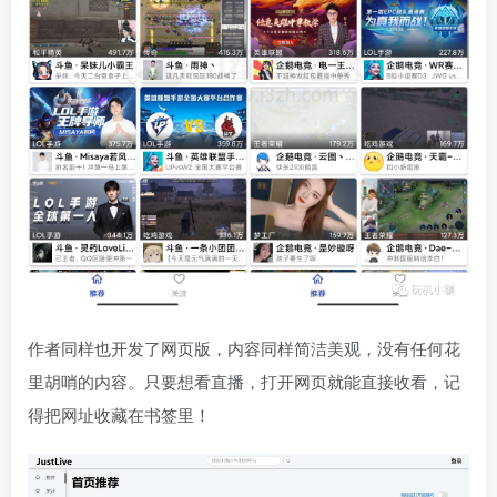
作者同样也开发了网页版，内容同样简洁美观，没有任何花
里胡哨的内容。只要想看直播，打开网页就能直接收看，记
得把网址收藏在书签里！