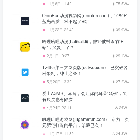
11月6日 11:42
75.5W+
OmoFun动漫视频网(omofun.com)，1080P
蓝光画质，对不起了B站！
11月22日 22:49
39.9W+
哈哩哈哩动漫(halihali.li)，曾经被封杀的“H
站”，又复活了？
2月1日 10:27
29.1W+
Twitter第三方网页版(sotwe.com)，已突破各
种限制，绅士必备！
5月20日 13:32
27.2W+
爱上ASMR、耳音，会让你的耳朵“G潮”，虽
有尺度也有限度！
4月24日 22:11
26W+
叽哩叽哩游戏网(jiligamefun.com)，专为二次
元肥宅打造的平台，珍藏已久！
11月17日 11:39
24.3W+