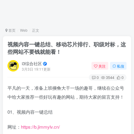
首页
Web
正文
视频内容一键总结、移动芯片排行、职级对标，这
些网站不要钱就能看！
i3综合社区
关注
私信
3月3日 19:11更新
0
3544
0
平凡的一天，准备上班
摸鱼
大干一场的趣哥，继续在公众号
中给大家推荐一些好玩有趣的网站，期待大家的留言支持！
01、视频内容一键总结
网址：
https://b.jimmylv.cn/