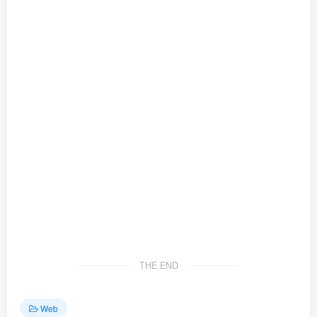
THE END
Web