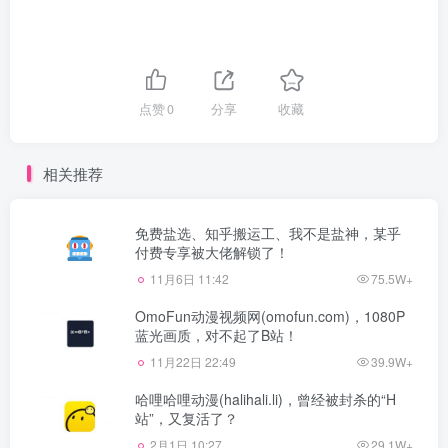
点赞
0
分享
收藏
相关推荐
免费盐选、知乎搬运工、我不是盐神，某乎
付费专享被大佬解锁了！
11月6日 11:42
75.5W+
OmoFun动漫视频网(omofun.com)，1080P
蓝光画质，对不起了B站！
11月22日 22:49
39.9W+
哈哩哈哩动漫(halihali.li)，曾经被封杀的“H
站”，又复活了？
2月1日 10:27
29.1W+