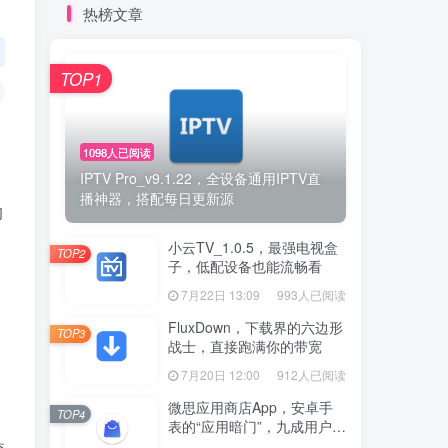
热榜文章
TOP1
1098人已阅读
IPTV Pro_v9.1.22，全设备通用IPTV直
播神器，搭配每日更新源
的
小云TV_1.0.5，最强电视盒
TOP2
子，低配设备也能流畅看
7月22日 13:09
993人已阅读
FluxDown，下载界的六边形
TOP3
战士，直接跑满你的带宽
7月20日 12:00
912人已阅读
微思应用商店App，安卓手
TOP4
表的“应用暗门”，九成用户还
没发现