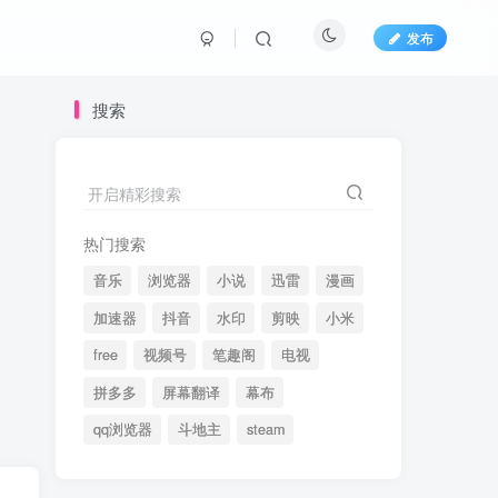
发布
搜索
开启精彩搜索
热门搜索
音乐
浏览器
小说
迅雷
漫画
加速器
抖音
水印
剪映
小米
free
视频号
笔趣阁
电视
拼多多
屏幕翻译
幕布
qq浏览器
斗地主
steam