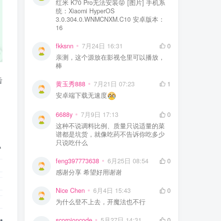
红米 K70 Pro无法安装😝 [图片] 手机系
统：Xiaomi HyperOS
3.0.304.0.WNMCNXM.C10 安卓版本：
16
fkksnn
7月24日 16:31
0
亲测，这个源放在影视仓里可以播放，
棒
击
黄玉秀888
7月21日 07:23
1
安卓端下载无速度
6688y
7月9日 17:13
0
这种不说调料比例、质量只说适量的菜
谱都是坑货，就像吃药不告诉你吃多少
只说吃什么
feng397773638
6月25日 08:54
0
感谢分享 希望好用谢谢
Nice Chen
6月4日 15:43
0
为什么登不上去，开魔法也不行
scorpioncode
5月27日 14:31
0