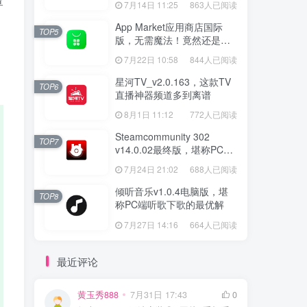
查
7月14日 11:25
863人已阅读
App Market应用商店国际
TOP5
版，无需魔法！竟然还是大
厂出品？
7月22日 10:58
844人已阅读
星河TV_v2.0.163，这款TV
TOP6
直播神器频道多到离谱
8月1日 11:12
772人已阅读
Steamcommunity 302
TOP7
v14.0.02最终版，堪称PC玩
家必备的网络工具箱
7月24日 21:02
688人已阅读
倾听音乐v1.0.4电脑版，堪
TOP8
称PC端听歌下歌的最优解
7月27日 14:16
664人已阅读
最近评论
黄玉秀888
7月31日 17:43
0