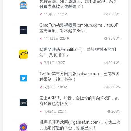
免费盐选、知乎搬运工、我不是盐神，某乎
付费专享被大佬解锁了！
11月6日 11:42
75.5W+
OmoFun动漫视频网(omofun.com)，1080P
蓝光画质，对不起了B站！
11月22日 22:49
39.9W+
哈哩哈哩动漫(halihali.li)，曾经被封杀的“H
站”，又复活了？
2月1日 10:27
29.1W+
Twitter第三方网页版(sotwe.com)，已突破各
种限制，绅士必备！
5月20日 13:32
27.3W+
爱上ASMR、耳音，会让你的耳朵“G潮”，虽
有尺度也有限度！
4月24日 22:11
26W+
叽哩叽哩游戏网(jiligamefun.com)，专为二次
元肥宅打造的平台，珍藏已久！