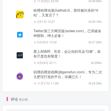
11月22日 22:49
39.9W+
哈哩哈哩动漫(halihali.li)，曾经被封杀的“H
站”，又复活了？
2月1日 10:27
29.1W+
Twitter第三方网页版(sotwe.com)，已突破各
种限制，绅士必备！
5月20日 13:32
27.2W+
爱上ASMR、耳音，会让你的耳朵“G潮”，虽
有尺度也有限度！
4月24日 22:11
26W+
叽哩叽哩游戏网(jiligamefun.com)，专为二次
元肥宅打造的平台，珍藏已久！
11月17日 11:39
24.3W+
评论
抢沙发