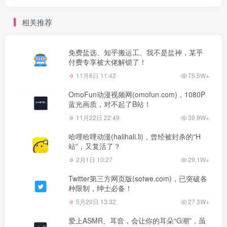
相关推荐
免费盐选、知乎搬运工、我不是盐神，某乎
付费专享被大佬解锁了！
11月6日 11:42
75.5W+
OmoFun动漫视频网(omofun.com)，1080P
蓝光画质，对不起了B站！
11月22日 22:49
39.9W+
哈哩哈哩动漫(halihali.li)，曾经被封杀的“H
站”，又复活了？
2月1日 10:27
29.1W+
Twitter第三方网页版(sotwe.com)，已突破各
种限制，绅士必备！
5月20日 13:32
27.3W+
爱上ASMR、耳音，会让你的耳朵“G潮”，虽