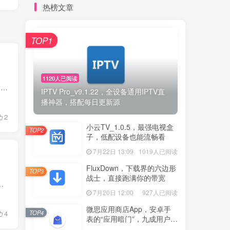
热榜文章
TOP1
1120人已阅读
最近不少小伙伴私信反馈，之前分享的洛雪、musicfree、元力等音乐软件的音源配置出了问题，听歌时频频断联太影响体验！而且之前的某 Q、某狗音源都不是原生版本，是通过某窝换源实现的，稳定性...
IPTV Pro_v9.1.22，全设备通用IPTV直
播神器，搭配每日更新源
2
小云TV_1.0.5，最强电视盒
TOP2
子，低配设备也能流畅看
7月22日 13:09
1019人已阅读
FluxDown，下载界的六边形
TOP3
战士，直接跑满你的带宽
么是打开全是弹窗广子，体验感直线下降！所以特别希望大家能在留言区多分享好用的软件，或者说说...
7月20日 12:00
927人已阅读
微思应用商店App，安卓手
TOP4
4
表的“应用暗门”，九成用户还
没发现