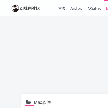
首页
Android
iOS/iPad
Mac软件