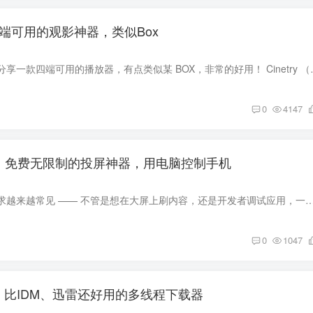
持四端可用的观影神器，类似Box
大家好！今天给大家分享一款四端可用的播放器，有点类似某 BOX
0
4147
.32.1，免费无限制的投屏神器，用电脑控制手机
手机投屏到电脑的需求越来越常见 —— 不管是想在大屏上刷内容，还是开发者调试应用，一个好用的工具都能省不少事。之前给大家分享过一款投屏控机软件，今天再带来
0
1047
.8.0，比IDM、迅雷还好用的多线程下载器