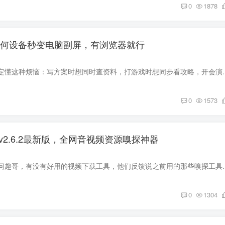
0
1878
，将任何设备秒变电脑副屏，有浏览器就行
经常办公的小伙伴肯定懂这种烦恼：写方案时想同时查资料，打游戏时想同
0
1573
tch)v2.6.2最新版，全网音视频资源嗅探神器
最近有不少小伙伴来问趣哥，有没有好用的视频下载工具，他们反馈说之前
0
1304