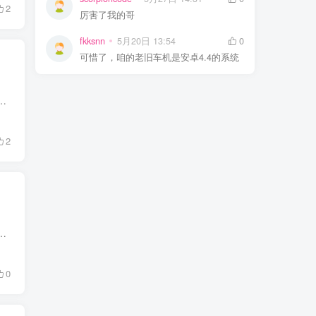
2
厉害了我的哥
fkksnn
5月20日 13:54
0
可惜了，咱的老旧车机是安卓4.4的系统
步看攻略，开会演示时要来回切屏…… 每次都被屏幕空间逼到抓狂！想加个显示器吧，几百块的预算先不说，光组装接线就得折...
2
用的那些嗅探工具好多都不能用了。 今天呢，趣哥就给大家分享一款升级版的嗅探神器 —— 猫爪。这款工具之前已经推荐过啦...
0