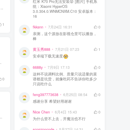
红米 K70 Pro无法安装😝 [图片] 手机系
统：Xiaomi HyperOS
广的一款了，但它没法下载磁力种子，所以大家通常还会备着迅雷。 有小伙伴可能会问，那有没有一款下载器，既能多线程下载，又能搞定磁力种子呢？ 答案必须...
3.0.304.0.WNMCNXM.C10 安卓版本：
16
1
fkksnn
7月24日 16:31
0
亲测，这个源放在影视仓里可以播放，
棒
黄玉秀888
7月21日 07:23
1
安卓端下载无速度
r 3（Win、Mac） 不仅下载速度快： 更是支持各类浏览器扩展，从而实现接...
6688y
7月9日 17:13
0
这种不说调料比例、质量只说适量的菜
0
谱都是坑货，就像吃药不告诉你吃多少
只说吃什么
feng397773638
6月25日 08:54
0
感谢分享 希望好用谢谢
Nice Chen
6月4日 15:43
0
 “空壳”，全靠导入音源续命，而且音源总失效，属实让人头疼。不过别慌 —— 今天直接甩给大家一款魔改内置...
为什么登不上去，开魔法也不行
scorpioncode
5月27日 14:31
0