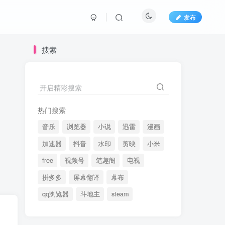
发布
搜索
开启精彩搜索
热门搜索
音乐
浏览器
小说
迅雷
漫画
加速器
抖音
水印
剪映
小米
free
视频号
笔趣阁
电视
拼多多
屏幕翻译
幕布
qq浏览器
斗地主
steam