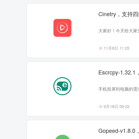
Cinetry，支
11月8日 11:25
Escrcpy-1
9月18日 09:22
Gopeed-v1