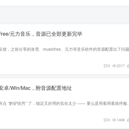
cFree/元力音乐，音源已全部更新完毕
0
2317
卓/Win/Mac，附音源配置地址
最近挖优质软件真的有点 “黔驴技穷” 了，稳定又好用的实在太少 —— 要么是用着用着就停服，要
0
1468