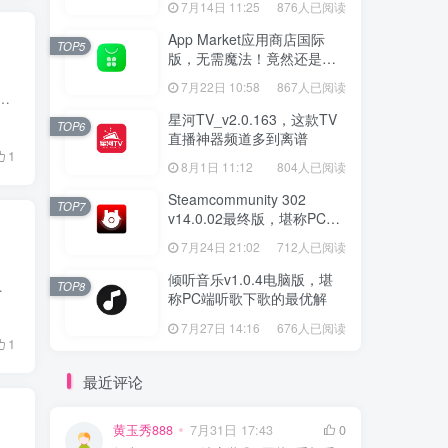
7月14日 11:25
876人已阅读
App Market应用商店国际
TOP5
版，无需魔法！竟然还是大
厂出品？
7月22日 10:58
867人已阅读
，非常的好用！ Cinetry （四端可用） Cinetry 是一款支持安卓、ios、Win、Mac 四端的点播➕直播 播放器，可以流畅地观看互联网 VI...
星河TV_v2.0.163，这款TV
TOP6
直播神器频道多到离谱
1
8月1日 11:12
804人已阅读
Steamcommunity 302
TOP7
v14.0.02最终版，堪称PC玩
家必备的网络工具箱
7月24日 21:02
712人已阅读
倾听音乐v1.0.4电脑版，堪
另一款宝藏工具 Escrcpy，不仅...
TOP8
称PC端听歌下歌的最优解
7月27日 14:16
676人已阅读
1
最近评论
黄玉秀888
7月31日 17:43
0