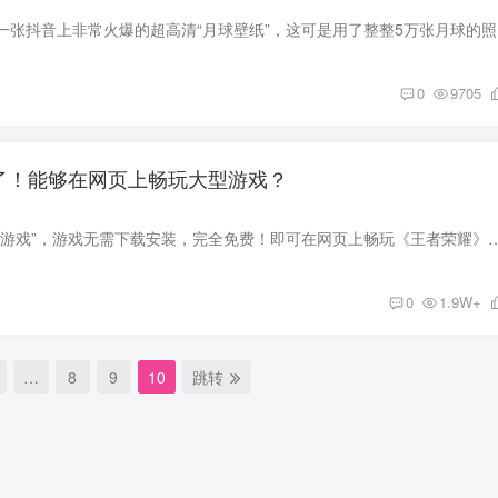
今天趣哥给大家
0
9705
来了！能够在网页上畅玩大型游戏？
近日，网易推出了“云游戏”，游戏无需下载安装，完全免费！即可在网页上畅玩《王者荣耀》《QQ飞车》《荒野行动》《崩坏》《阴阳师》
0
1.9W+
…
8
9
10
跳转