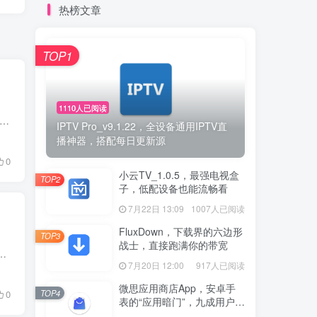
热榜文章
TOP1
1110人已阅读
时效性，随时可能恢复到原价，看到喜欢的应用就抓紧时间下载吧！ 在限免时间段内免费下载后，就算该应用在以后涨成天价，你以后都可以免费下载！下载前请仔细核对价格！避免产生不...
IPTV Pro_v9.1.22，全设备通用IPTV直
播神器，搭配每日更新源
0
小云TV_1.0.5，最强电视盒
TOP2
子，低配设备也能流畅看
7月22日 13:09
1007人已阅读
FluxDown，下载界的六边形
TOP3
战士，直接跑满你的带宽
一波，该网站会每天更新超多的限免资源。 01 反斗限免 （全平台） 反斗限免里面收录了很多限免信息，包括iOS，安...
7月20日 12:00
917人已阅读
微思应用商店App，安卓手
TOP4
0
表的“应用暗门”，九成用户还
没发现