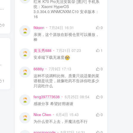
红米 K70 Pro无法安装😝 [图片] 手机系
统：Xiaomi HyperOS
分享一张抖音上非常火爆的超高清“月球壁纸”，这可是用了整整5万张月球的照片合成的超高清壁纸，像素高达惊人的9000x9000！ 这张壁纸在国外一个网站被点赞了 16.7 万次，作者说...
3.0.304.0.WNMCNXM.C10 安卓版本：
16
0
fkksnn
7月24日 16:31
0
亲测，这个源放在影视仓里可以播放，
棒
黄玉秀888
7月21日 07:23
1
安卓端下载无速度
《梦幻西游》......近40款游戏，目前仅支持手机游戏，PC端游...
6688y
7月9日 17:13
0
这种不说调料比例、质量只说适量的菜
1
谱都是坑货，就像吃药不告诉你吃多少
只说吃什么
feng397773638
6月25日 08:54
0
感谢分享 希望好用谢谢
Nice Chen
6月4日 15:43
0
为什么登不上去，开魔法也不行
scorpioncode
5月27日 14:31
0