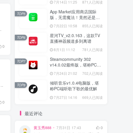
7月14日 11:25
871人已阅读
App Market应用商店国际
TOP5
版，无需魔法！竟然还是大
厂出品？
7月22日 10:58
855人已阅读
最为关键的是它不需要下载任何App，随时随地打开网址就可以试听和下载...
星河TV_v2.0.163，这款TV
TOP6
直播神器频道多到离谱
0
8月1日 11:12
781人已阅读
Steamcommunity 302
TOP7
v14.0.02最终版，堪称PC玩
家必备的网络工具箱
7月24日 21:02
702人已阅读
倾听音乐v1.0.4电脑版，堪
够生成 5 种很酷的随机背景图，包括抽象三角形、颗粒感十足的技术风格、CSS 渐变背景、分层梯度地形图、Unsplash 图片。 Cool Backgrouds 早在 @yfzhe&nb...
TOP8
称PC端听歌下歌的最优解
7月27日 14:16
669人已阅读
0
最近评论
黄玉秀888
7月31日 17:43
0