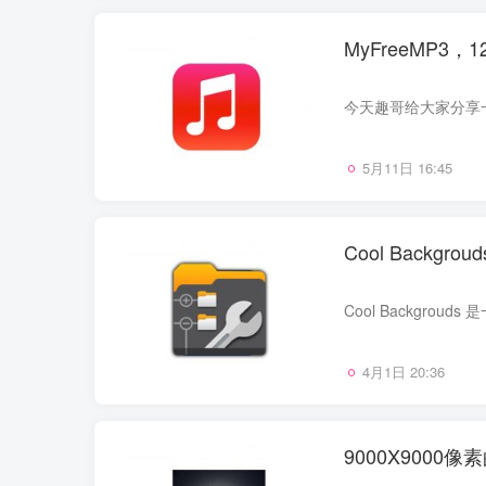
MyFreeMP3
5月11日 16:45
Cool Backgr
4月1日 20:36
9000X9000