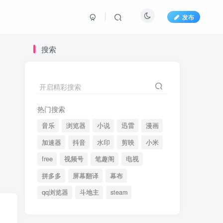
发布
搜索
开启精彩搜索
热门搜索
音乐
浏览器
小说
迅雷
漫画
加速器
抖音
水印
剪映
小米
free
视频号
笔趣阁
电视
拼多多
屏幕翻译
幕布
qq浏览器
斗地主
steam