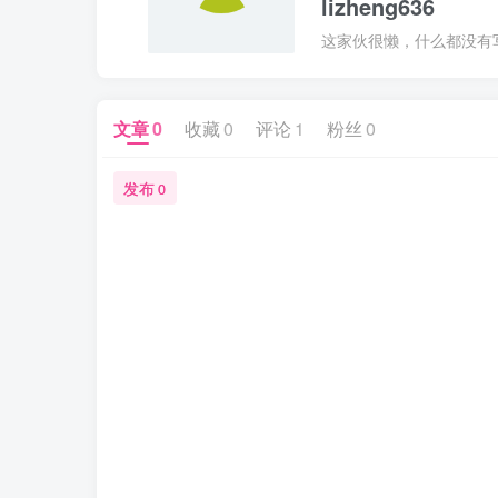
lizheng636
这家伙很懒，什么都没有写.
文章
0
收藏
0
评论
1
粉丝
0
发布
0