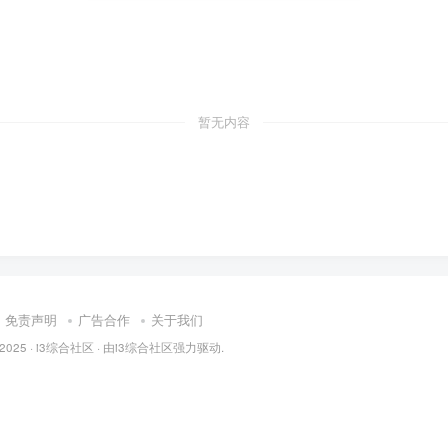
暂无内容
免责声明
广告合作
关于我们
 2025 ·
i3综合社区
· 由
i3综合社区
强力驱动.