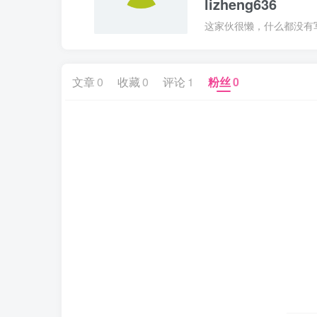
lizheng636
这家伙很懒，什么都没有写.
文章
0
收藏
0
评论
1
粉丝
0