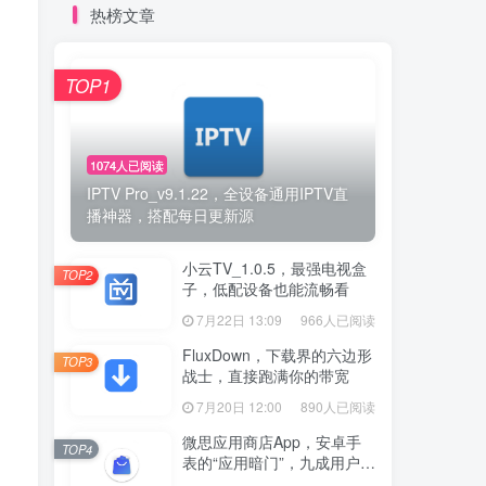
热榜文章
TOP1
1074人已阅读
IPTV Pro_v9.1.22，全设备通用IPTV直
播神器，搭配每日更新源
小云TV_1.0.5，最强电视盒
TOP2
子，低配设备也能流畅看
7月22日 13:09
966人已阅读
FluxDown，下载界的六边形
TOP3
战士，直接跑满你的带宽
7月20日 12:00
890人已阅读
微思应用商店App，安卓手
TOP4
表的“应用暗门”，九成用户还
没发现