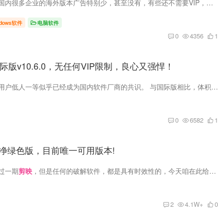
相信大家都知道，国内很多企业的海外版本广告特别少，甚至没有，有些还不需要VIP，以至于很多小伙伴都喜欢找海外版、国际版！ 最近我使用
ndows软件
电脑软件
0
4356
1
际版v10.6.0，无任何VIP限制，良心又强悍！
不知何时起，国内用户低人一等似乎已经成为国内软件厂商的共识。 与国际版相比，体积臃肿、广告漫天飞、需开通会员才能使用、过度索取权限等问题已经成困扰用户的主流问题。 反观国际版，那可就...
0
6582
1
.0纯净绿色版，目前唯一可用版本!
过一期
剪映
，但是任何的破解软件，都是具有时效性的，今天咱在此给大家分享一下！ 随着现在做自媒体的人越来越多，很多人的人都投入到这一行，日常基本都需要剪辑一两个视频，...
2
4.1W+
0