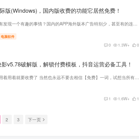
际版(Windows)，国内版收费的功能它居然免费！
哈喽伙伴们！有没有发现一个有趣的事情？国内的APP海外版本广告特别少，甚至有的连广告都没有，这可让我们十分头疼了。从而导致了一个小众的现象：很多会功夫的小伙伴都喜欢找海外版、国际版应...
电脑软件
0
1.3W+
0
0、快影v5.78破解版，解锁付费模板，抖音运营必备工具！
好用的东西，都是用着用着就要收费了 当然也永远不要去相信【免费】一词，试想当所有的东西都免费了，试问谁还愿意做事！ 这不，
1
1.6W+
1
2
3
下一页