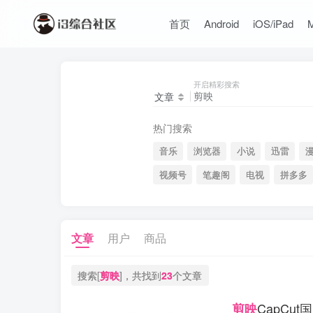
首页
Android
iOS/iPad
开启精彩搜索
文章
热门搜索
音乐
浏览器
小说
迅雷
视频号
笔趣阁
电视
拼多多
文章
用户
商品
搜索[
剪映
]，共找到
23
个文章
CapCut
剪映