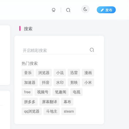
发布
搜索
开启精彩搜索
热门搜索
音乐
浏览器
小说
迅雷
漫画
加速器
抖音
水印
剪映
小米
free
视频号
笔趣阁
电视
拼多多
屏幕翻译
幕布
qq浏览器
斗地主
steam