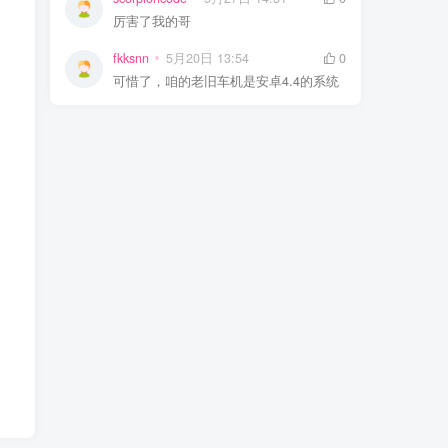
厉害了我的哥
fkksnn
5月20日 13:54
0
可惜了，咱的老旧车机是安卓4.4的系统
剪映
我们也从免费用到了现在很