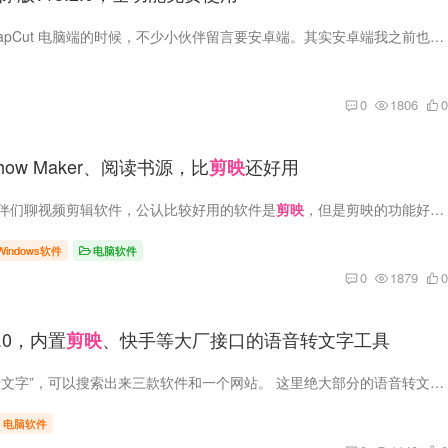
上次给大家推荐 CapCut 电脑端的时候，不少小伙伴留言要安卓端。其实安卓端我之前也推过，就是时间有点久了，这次专门找了更新一点的版本，有需要的小伙伴赶紧收藏，别等找不到了又来问～ 爱剪...
0
1806
0
deshow Maker、阅读书源，比
还好用
剪映
伴们聊视频剪辑软件，公认比较好用的软件是
剪映
，但是剪映的功能好多都收费，有没有平替的软件呢？答案当然是有！ 今天就给大家推荐一款好用的视频剪辑软件！有需要的小伙伴及...
Windows软件
电脑软件
0
1879
0
.0.0，内置
、快手等大厂接口的语音转文字工具
剪映
之前分享的“语音转文字”，可以搜索出来三款软件和一个网站。 这里绝大部分的语音转文字都是通过调用模型来实现转换，虽然软件能实现转换，但是会吃电脑配置，而且软件设置和操作都稍为复杂一...
电脑软件