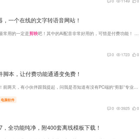
0
1149
0
神器，一个在线的文字转语音网站！
最常用的一定是
剪映
吧！其中的AI配音非常好用的，可惜是付费功能！ 今天趣哥就给大家搞到了一个免费的配音网站，里面复刻了剪映AI配音，并且完全免费！ 剪映AI配音神器（网站）...
0
1723
0
件脚本，让付费功能通通变免费！
大家好，我是趣哥！前两天，有小伙伴跟我提起，问我是否知道有没有PC端的“剪影”专业版呢？ 虽然说国际版的'cpacut对我们来说已经相当够用啦，但似乎很多朋友还是更偏爱国内版本的感觉。 所以...
电脑软件
0
3925
0
.7，全功能纯净，附400套离线模板下载！