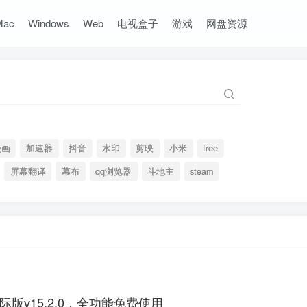
Mac
Windows
Web
电视盒子
游戏
网盘资源
漫画
加速器
抖音
水印
剪映
小米
free
屏幕翻译
幕布
qq浏览器
斗地主
steam
国际版v15.2.0，全功能免费使用