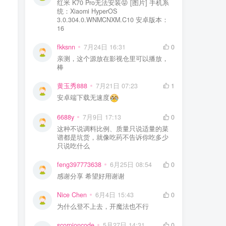
剪映
较多，逐渐发
红米 K70 Pro无法安装😝 [图片] 手机系
统：Xiaomi HyperOS
3.0.304.0.WNMCNXM.C10 安卓版本：
16
fkksnn
7月24日 16:31
0
亲测，这个源放在影视仓里可以播放，
棒
黄玉秀888
7月21日 07:23
1
安卓端下载无速度
6688y
7月9日 17:13
0
这种不说调料比例、质量只说适量的菜
谱都是坑货，就像吃药不告诉你吃多少
只说吃什么
feng397773638
6月25日 08:54
0
感谢分享 希望好用谢谢
Nice Chen
6月4日 15:43
0
为什么登不上去，开魔法也不行
scorpioncode
5月27日 14:31
0