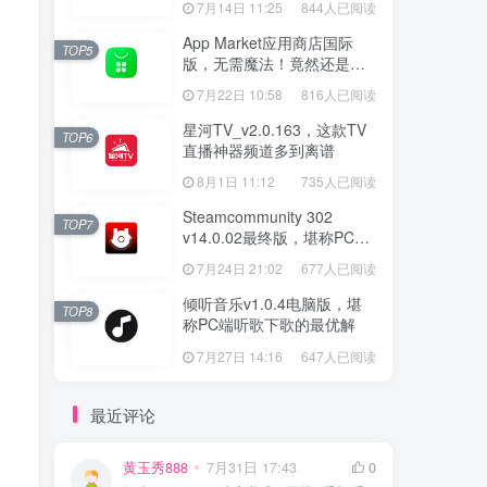
7月14日 11:25
844人已阅读
App Market应用商店国际
TOP5
版，无需魔法！竟然还是大
厂出品？
7月22日 10:58
816人已阅读
星河TV_v2.0.163，这款TV
TOP6
直播神器频道多到离谱
8月1日 11:12
735人已阅读
Steamcommunity 302
TOP7
v14.0.02最终版，堪称PC玩
家必备的网络工具箱
7月24日 21:02
677人已阅读
倾听音乐v1.0.4电脑版，堪
TOP8
称PC端听歌下歌的最优解
7月27日 14:16
647人已阅读
最近评论
黄玉秀888
7月31日 17:43
0