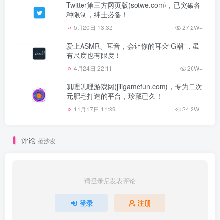
Twitter第三方网页版(sotwe.com)，已突破各
种限制，绅士必备！
5月20日 13:32
27.2W+
爱上ASMR、耳音，会让你的耳朵“G潮”，虽
有尺度也有限度！
4月24日 22:11
26W+
叽哩叽哩游戏网(jiligamefun.com)，专为二次
元肥宅打造的平台，珍藏已久！
11月17日 11:39
24.3W+
评论
抢沙发
请登录后发表评论
登录
注册