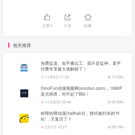
点赞
0
分享
收藏
相关推荐
免费盐选、知乎搬运工、我不是盐神，某乎
付费专享被大佬解锁了！
11月6日 11:42
75.5W+
OmoFun动漫视频网(omofun.com)，1080P
蓝光画质，对不起了B站！
11月22日 22:49
39.9W+
哈哩哈哩动漫(halihali.li)，曾经被封杀的“H
站”，又复活了？
2月1日 10:27
29.1W+