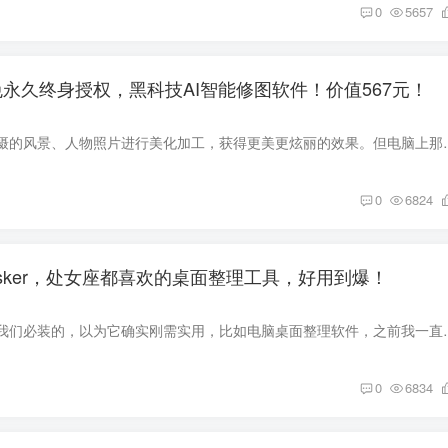
0
5657
4，限免永久终身授权，黑科技AI智能修图软件！价值567元！
很多人都想对自己拍摄的风景、人物照片进行美化加工，获得更美更炫丽的效果。
0
6824
esker，处女座都喜欢的桌面整理工具，好用到爆！
电脑中有一类软件是我们必装的，以为它确实刚需实用，比如电脑桌面整理
0
6834