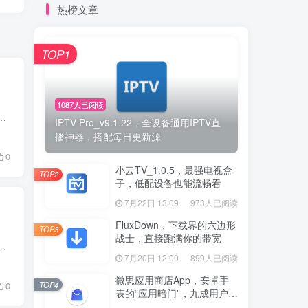
热榜文章
TOP1
1087人已阅读
到无奈和懊恼。总是觉得新东西出的太快，旧的东西都还没适应呢。相信你们都见过，Windows 10系统三天两头在不经过用户...
IPTV Pro_v9.1.22，全设备通用IPTV直
播神器，搭配每日更新源
0
小云TV_1.0.5，最强电视盒
TOP2
子，低配设备也能流畅看
7月22日 13:09
973人已阅读
FluxDown，下载界的六边形
TOP3
战士，直接跑满你的带宽
题，可惜了这么好的一款工具了，不过最近又出来很多解析脚本，也可以非常方便小伙伴下载文库资源。今天，趣哥就给大家分享...
7月20日 12:00
899人已阅读
微思应用商店App，安卓手
TOP4
0
表的“应用暗门”，九成用户还
没发现