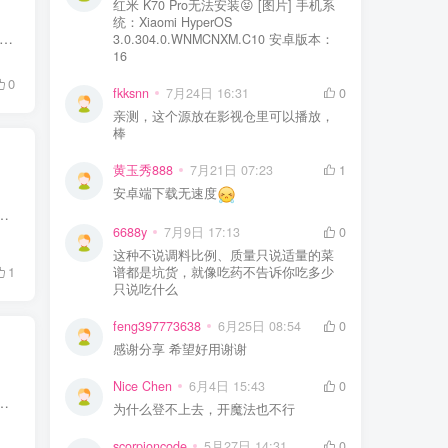
红米 K70 Pro无法安装😝 [图片] 手机系
统：Xiaomi HyperOS
到了一个很奇葩的提问，大概意思是—— 明明现在有那么多在线网站，明明网盘上有那么多资源，为什么还有人会想着劳心劳力下载到本地呢？ 说实话，初看这个提问，可能觉得也没那么奇...
3.0.304.0.WNMCNXM.C10 安卓版本：
16
0
fkksnn
7月24日 16:31
0
亲测，这个源放在影视仓里可以播放，
棒
黄玉秀888
7月21日 07:23
1
安卓端下载无速度
大胆开车了，不不不，岛国老师虽然很好看，但我们的重点是「第一时间」。 都 2022 年了，人找信息的效率在信息量剧增的...
6688y
7月9日 17:13
0
这种不说调料比例、质量只说适量的菜
1
谱都是坑货，就像吃药不告诉你吃多少
只说吃什么
feng397773638
6月25日 08:54
0
感谢分享 希望好用谢谢
Nice Chen
6月4日 15:43
0
用空间的情况。 之所以会这样，主要有两点原因： 一是电脑使用习惯不好，不管什么软件都默认安装在C盘，大文件又喜欢放在桌...
为什么登不上去，开魔法也不行
scorpioncode
5月27日 14:31
0