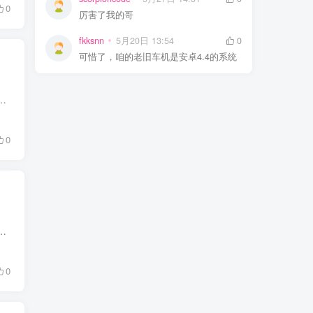
0
厉害了我的哥
fkksnn
5月20日 13:54
0
可惜了，咱的老旧车机是安卓4.4的系统
但电脑上那些面向专业摄影师和设计师使用的 PhotoShop、LightRoom 等后期工具又过于复杂。 往往为了一些简单效果，...
0
软件，之前我一直用的是腾讯的电脑桌面管理。 但是当我今天看到这款软件的时候，我直接卸载了腾讯桌面管理软件，因为它内...
0