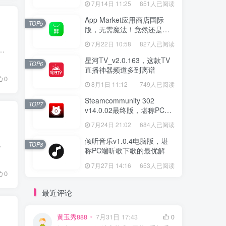
7月14日 11:25
851人已阅读
App Market应用商店国际
TOP5
版，无需魔法！竟然还是大
厂出品？
7月22日 10:58
827人已阅读
的可能就是截图、GIF录制、视频录制、OCR识别这些功能了。 截图的选择工具还是不少的，无论是微信、QQ的截图还是Windo...
星河TV_v2.0.163，这款TV
TOP6
直播神器频道多到离谱
0
8月1日 11:12
749人已阅读
Steamcommunity 302
TOP7
v14.0.02最终版，堪称PC玩
家必备的网络工具箱
7月24日 21:02
684人已阅读
倾听音乐v1.0.4电脑版，堪
载直播和漫画，还能选择画质，还能边下...
TOP8
称PC端听歌下歌的最优解
7月27日 14:16
653人已阅读
0
最近评论
黄玉秀888
7月31日 17:43
0