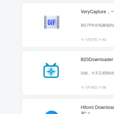
VeryCapt
1月27日 11:42
B23Downl
1月18日 11:58
Hitomi Dow
器”！