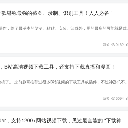
ure，一款堪称最强的截图、录制、识别工具！人人必备！
我们平时在电脑端的操作，除了最基本的复制、粘贴、安装、卸载外，用的最多
0
9182
oader，B站高清视频下载工具，还支持下载直播和漫画！
没错，今天又把B站给搞了。 之前趣哥推荐过很多B站视频的下载工具或插件，不过神器总不嫌多，何况这次的下载工具确实好用。 它不仅支持下载视频，还可以下
0
5094
nloader，支持1200+网站视频下载，见过最全能的 “下载神