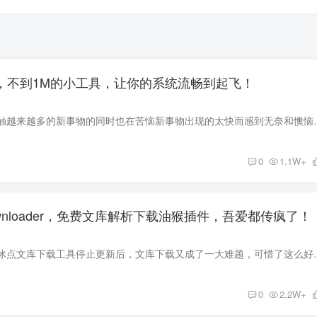
具，不到1M的小工具，让你的系统流畅到起飞！
时代的变化，我们接触越来越多的新事物的同时也在苦恼新事物出现的太快而感
0
1.1W+
 Downloader，免费文库解析下载油猴插件，吾爱都传疯了！
自从文库下载神器—冰点文库下载工具停止更新后，文库下载又成了一大难
0
2.2W+