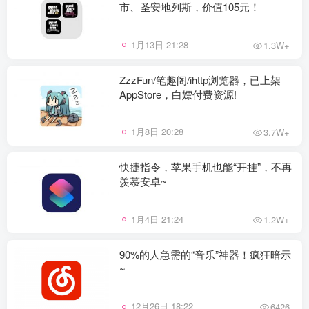
市、圣安地列斯，价值105元！
1月13日 21:28
1.3W+
ZzzFun/笔趣阁/ihttp浏览器，已上架
AppStore，白嫖付费资源!
1月8日 20:28
3.7W+
快捷指令，苹果手机也能“开挂”，不再
羡慕安卓~
1月4日 21:24
1.2W+
90%的人急需的“音乐”神器！疯狂暗示
~
12月26日 18:22
6426