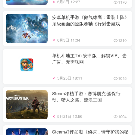
6月3日 12:27
1170
安卓单机手游《傲气雄鹰：重装上阵》
顶级画面的竖版卷轴飞行射击游戏
6月3日 11:34
1210
单机斗地主TV+安卓版，解锁VIP、去
广告、无需联网
5月25日 18:11
1045
Steam移植手游：赛博朋克:酒保行
动、猎人之路、流浪王国
5月21日 12:56
1004
Steam好评如潮《侦探，请守护我的秘