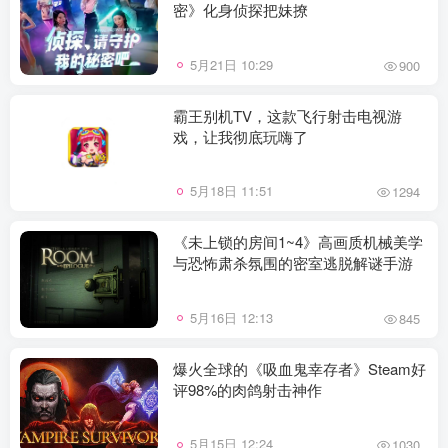
密》化身侦探把妹撩
5月21日 10:29
900
霸王别机TV，这款飞行射击电视游
戏，让我彻底玩嗨了
5月18日 11:51
1294
《未上锁的房间1~4》高画质机械美学
与恐怖肃杀氛围的密室逃脱解谜手游
5月16日 12:13
845
爆火全球的《吸血鬼幸存者》Steam好
评98%的肉鸽射击神作
5月15日 12:24
1030