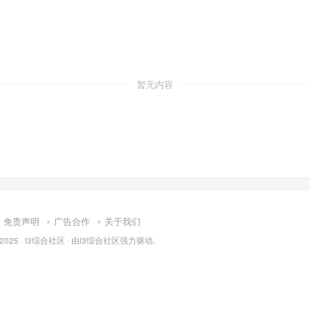
暂无内容
免责声明
广告合作
关于我们
 2025 ·
i3综合社区
· 由
i3综合社区
强力驱动.