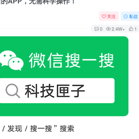
商店的APP，无需科学操作！
关注
私信
0
2.4W+
1