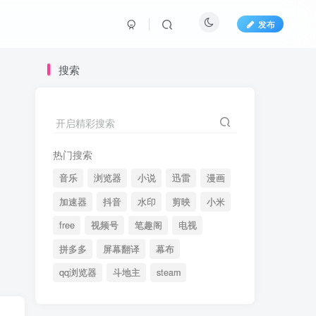
发布
搜索
开启精彩搜索
热门搜索
音乐
浏览器
小说
迅雷
漫画
加速器
抖音
水印
剪映
小米
free
视频号
笔趣阁
电视
拼多多
屏幕翻译
幕布
qq浏览器
斗地主
steam