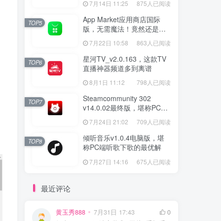
7月14日 11:25
875人已阅读
App Market应用商店国际
TOP5
版，无需魔法！竟然还是大
厂出品？
7月22日 10:58
863人已阅读
星河TV_v2.0.163，这款TV
TOP6
直播神器频道多到离谱
8月1日 11:12
798人已阅读
Steamcommunity 302
TOP7
v14.0.02最终版，堪称PC玩
家必备的网络工具箱
7月24日 21:02
709人已阅读
倾听音乐v1.0.4电脑版，堪
TOP8
称PC端听歌下歌的最优解
7月27日 14:16
675人已阅读
最近评论
黄玉秀888
7月31日 17:43
0