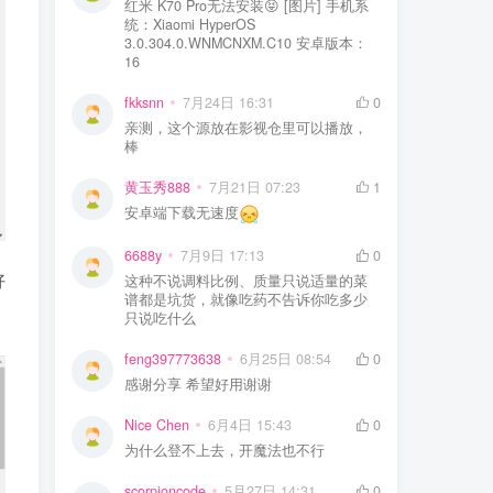
红米 K70 Pro无法安装😝 [图片] 手机系
统：Xiaomi HyperOS
3.0.304.0.WNMCNXM.C10 安卓版本：
16
fkksnn
7月24日 16:31
0
亲测，这个源放在影视仓里可以播放，
棒
黄玉秀888
7月21日 07:23
1
安卓端下载无速度
6688y
7月9日 17:13
0
好
这种不说调料比例、质量只说适量的菜
谱都是坑货，就像吃药不告诉你吃多少
只说吃什么
feng397773638
6月25日 08:54
0
感谢分享 希望好用谢谢
Nice Chen
6月4日 15:43
0
为什么登不上去，开魔法也不行
scorpioncode
5月27日 14:31
0