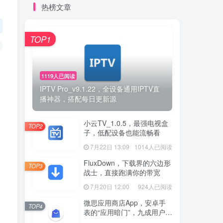
热榜文章
TOP1
1119人已阅读
IPTV Pro_v9.1.22，全设备通用IPTV直
播神器，搭配每日更新源
小云TV_1.0.5，最强电视盒
TOP2
子，低配设备也能流畅看
7月22日 13:09
1014人已阅读
FluxDown，下载界的六边形
TOP3
战士，直接跑满你的带宽
7月20日 12:00
924人已阅读
微思应用商店App，安卓手
TOP4
表的“应用暗门”，九成用户还
没发现