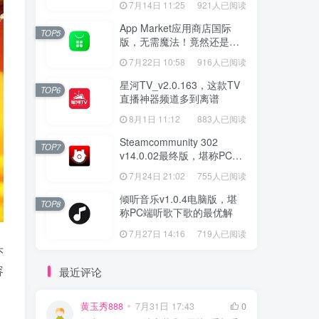
7月14日 11:25
921人已阅读
App Market应用商店国际
TOP5
版，无需魔法！竟然还是大
厂出品？
7月22日 10:58
916人已阅读
星河TV_v2.0.163，这款TV
TOP6
直播神器频道多到离谱
8月1日 11:12
883人已阅读
Steamcommunity 302
TOP7
v14.0.02最终版，堪称PC玩
家必备的网络工具箱
7月24日 21:02
755人已阅读
倾听音乐v1.0.4电脑版，堪
TOP8
称PC端听歌下歌的最优解
7月27日 14:16
719人已阅读
头
容
最近评论
黄玉秀888
7月31日 17:43
0