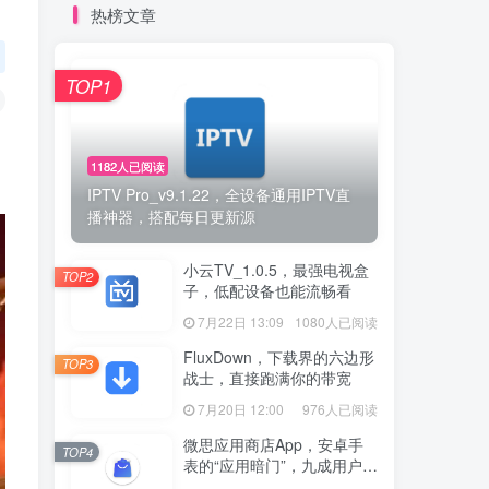
热榜文章
TOP1
1182人已阅读
IPTV Pro_v9.1.22，全设备通用IPTV直
播神器，搭配每日更新源
小云TV_1.0.5，最强电视盒
TOP2
子，低配设备也能流畅看
7月22日 13:09
1080人已阅读
FluxDown，下载界的六边形
TOP3
战士，直接跑满你的带宽
7月20日 12:00
976人已阅读
微思应用商店App，安卓手
TOP4
表的“应用暗门”，九成用户还
没发现