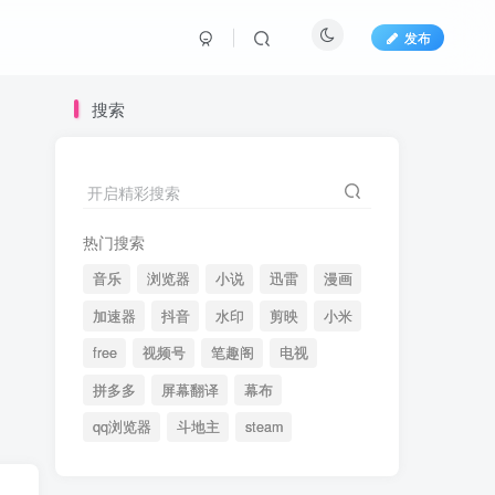
发布
搜索
开启精彩搜索
热门搜索
音乐
浏览器
小说
迅雷
漫画
加速器
抖音
水印
剪映
小米
free
视频号
笔趣阁
电视
拼多多
屏幕翻译
幕布
qq浏览器
斗地主
steam