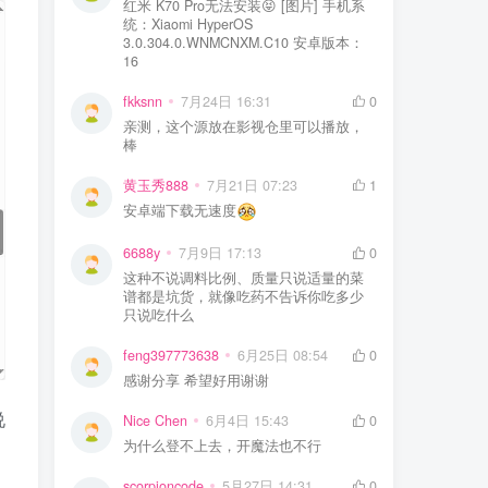
红米 K70 Pro无法安装😝 [图片] 手机系
统：Xiaomi HyperOS
3.0.304.0.WNMCNXM.C10 安卓版本：
16
fkksnn
7月24日 16:31
0
亲测，这个源放在影视仓里可以播放，
棒
黄玉秀888
7月21日 07:23
1
安卓端下载无速度
6688y
7月9日 17:13
0
这种不说调料比例、质量只说适量的菜
谱都是坑货，就像吃药不告诉你吃多少
只说吃什么
feng397773638
6月25日 08:54
0
感谢分享 希望好用谢谢
说
Nice Chen
6月4日 15:43
0
为什么登不上去，开魔法也不行
scorpioncode
5月27日 14:31
0