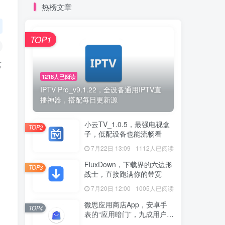
热榜文章
TOP1
这
1218人已阅读
IPTV Pro_v9.1.22，全设备通用IPTV直
播神器，搭配每日更新源
小云TV_1.0.5，最强电视盒
TOP2
子，低配设备也能流畅看
7月22日 13:09
1112人已阅读
FluxDown，下载界的六边形
TOP3
战士，直接跑满你的带宽
7月20日 12:00
1005人已阅读
微思应用商店App，安卓手
TOP4
表的“应用暗门”，九成用户还
没发现