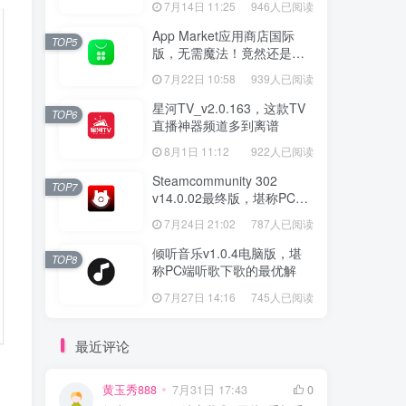
7月14日 11:25
946人已阅读
App Market应用商店国际
TOP5
版，无需魔法！竟然还是大
厂出品？
7月22日 10:58
939人已阅读
星河TV_v2.0.163，这款TV
TOP6
直播神器频道多到离谱
8月1日 11:12
922人已阅读
Steamcommunity 302
TOP7
v14.0.02最终版，堪称PC玩
家必备的网络工具箱
7月24日 21:02
787人已阅读
倾听音乐v1.0.4电脑版，堪
TOP8
称PC端听歌下歌的最优解
7月27日 14:16
745人已阅读
最近评论
黄玉秀888
7月31日 17:43
0