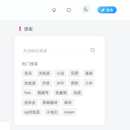
发布
搜索
开启精彩搜索
热门搜索
音乐
浏览器
小说
迅雷
漫画
加速器
抖音
水印
剪映
小米
free
视频号
笔趣阁
电视
拼多多
屏幕翻译
幕布
qq浏览器
斗地主
steam