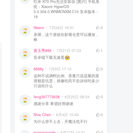
红米 K70 Pro无法安装😝 [图片] 手机系
统：Xiaomi HyperOS
3.0.304.0.WNMCNXM.C10 安卓版本：
16
fkksnn
7月24日 16:31
0
亲测，这个源放在影视仓里可以播放，
棒
黄玉秀888
7月21日 07:23
1
安卓端下载无速度
6688y
7月9日 17:13
0
这种不说调料比例、质量只说适量的菜
谱都是坑货，就像吃药不告诉你吃多少
只说吃什么
feng397773638
6月25日 08:54
0
感谢分享 希望好用谢谢
Nice Chen
6月4日 15:43
0
为什么登不上去，开魔法也不行
scorpioncode
5月27日 14:31
0