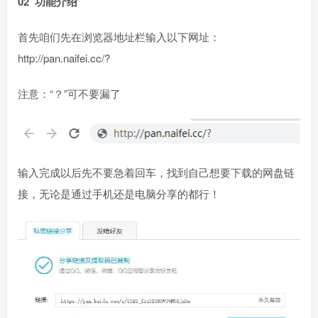
02 功能介绍
首先咱们先在浏览器地址栏输入以下网址：
http://pan.naifei.cc/?
注意：“？”可不要漏了
输入完成以后先不要急着回车，找到自己想要下载的网盘链
接，无论是通过手机还是电脑分享的都行！