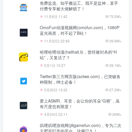
免费盐选、知乎搬运工、我不是盐神，某乎
付费专享被大佬解锁了！
11月6日 11:42
75.5W+
OmoFun动漫视频网(omofun.com)，1080P
蓝光画质，对不起了B站！
11月22日 22:49
39.9W+
哈哩哈哩动漫(halihali.li)，曾经被封杀的“H
站”，又复活了？
2月1日 10:27
29.1W+
Twitter第三方网页版(sotwe.com)，已突破各
种限制，绅士必备！
5月20日 13:32
27.2W+
爱上ASMR、耳音，会让你的耳朵“G潮”，虽
有尺度也有限度！
4月24日 22:11
26W+
叽哩叽哩游戏网(jiligamefun.com)，专为二次
元肥宅打造的平台，珍藏已久！