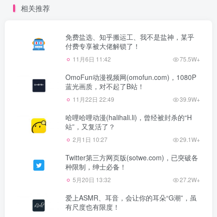
相关推荐
免费盐选、知乎搬运工、我不是盐神，某乎
付费专享被大佬解锁了！
11月6日 11:42
75.5W+
OmoFun动漫视频网(omofun.com)，1080P
蓝光画质，对不起了B站！
11月22日 22:49
39.9W+
哈哩哈哩动漫(halihali.li)，曾经被封杀的“H
站”，又复活了？
2月1日 10:27
29.1W+
Twitter第三方网页版(sotwe.com)，已突破各
种限制，绅士必备！
5月20日 13:32
27.2W+
爱上ASMR、耳音，会让你的耳朵“G潮”，虽
有尺度也有限度！