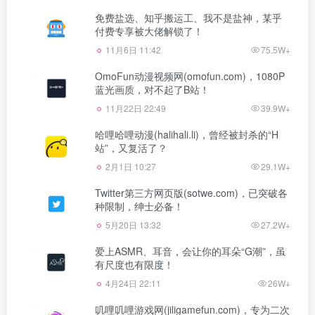
免费盐选、知乎搬运工、我不是盐神，某乎
付费专享被大佬解锁了！
11月6日 11:42
75.5W+
OmoFun动漫视频网(omofun.com)，1080P
蓝光画质，对不起了B站！
11月22日 22:49
39.9W+
哈哩哈哩动漫(halihali.li)，曾经被封杀的“H
站”，又复活了？
2月1日 10:27
29.1W+
Twitter第三方网页版(sotwe.com)，已突破各
种限制，绅士必备！
5月20日 13:32
27.2W+
爱上ASMR、耳音，会让你的耳朵“G潮”，虽
有尺度也有限度！
4月24日 22:11
26W+
叽哩叽哩游戏网(jiligamefun.com)，专为二次