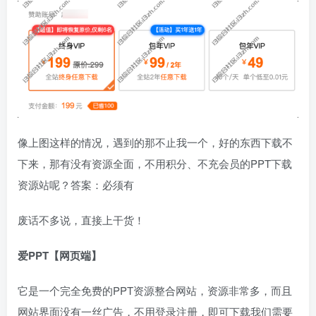
像上图这样的情况，遇到的那不止我一个，好的东西下载不
下来，那有没有资源全面，不用积分、不充会员的PPT下载
资源站呢？答案：必须有
废话不多说，直接上干货！
爱PPT【网页端】
它是一个完全免费的PPT资源整合网站，资源非常多，而且
网站界面没有一丝广告，不用登录注册，即可下载我们需要