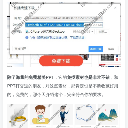
除了海量的免费精美PPT
，它的
免抠素材也是非常不错
，和
PPT打交道的朋友，对这些素材，那肯定也是不断收藏好用
的，免费的，那今天介绍这个，完全符合你的要求。