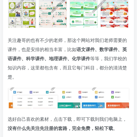
关注趣哥的也有不少的老师，那这个网站对我们老师需要的
课件，也是安排的相当丰富，比如
语文课件、数学课件、英
语课件、科学课件、地理课件、化学课件
等等，我们学校的
知识内容，这里都包含有，而且它每门科目，都分的清清楚
楚。
选好自己喜欢的素材，点击下载，即可下载到我们电脑上，
没有什么先关注先注册的套路，完全免费，轻松下载
。