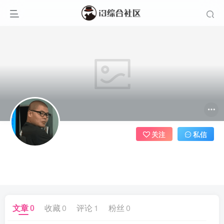
关注
私信
ᅠᅠᅠ
ᅠᅠᅠᅠᅠᅠᅠᅠᅠ
文章
0
收藏
0
评论
1
粉丝
0