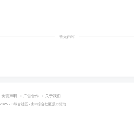
暂无内容
免责声明
广告合作
关于我们
 2025 ·
i3综合社区
· 由
i3综合社区
强力驱动.