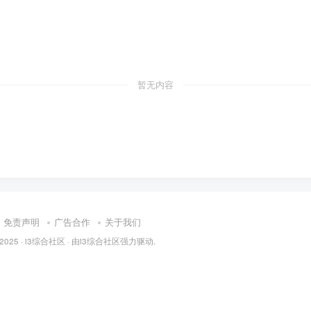
暂无内容
免责声明
广告合作
关于我们
 2025 ·
i3综合社区
· 由
i3综合社区
强力驱动.