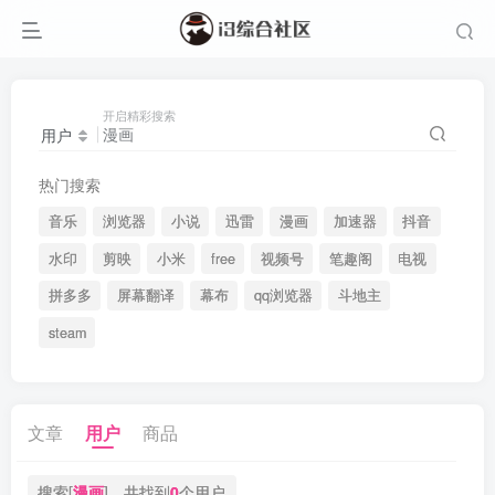
开启精彩搜索
用户
热门搜索
音乐
浏览器
小说
迅雷
漫画
加速器
抖音
水印
剪映
小米
free
视频号
笔趣阁
电视
拼多多
屏幕翻译
幕布
qq浏览器
斗地主
steam
文章
用户
商品
搜索[
漫画
]，共找到
0
个用户