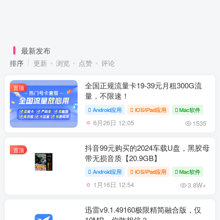
最新发布
排序
更新
浏览
点赞
评论
全国正规流量卡19-39元月租300G流
置顶
量，不限速！
Android应用
iOS/iPad应用
Mac软件
6月26日 12:05
1535
抖音99元购买的2024车载U盘，黑胶母
置顶
带无损音质【20.9GB】
Android应用
iOS/iPad应用
Mac软件
1月16日 12:54
3.8W+
迅雷v9.1.49160极限精简融合版，仅
10MB，你敢相信？