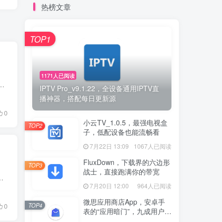
热榜文章
TOP1
1171人已阅读
挖到几款新鲜又亮眼的好用工具，属实有点费劲。要是小伙伴们有私藏的良心软件，欢迎留言推荐给我，在此先谢过大家啦！ 今...
IPTV Pro_v9.1.22，全设备通用IPTV直
播神器，搭配每日更新源
0
小云TV_1.0.5，最强电视盒
TOP2
子，低配设备也能流畅看
7月22日 13:09
1067人已阅读
FluxDown，下载界的六边形
TOP3
战士，直接跑满你的带宽
、大文件限速卡顿的麻烦；不少数码爱好者会选用 LocalSend 这类工具，却也常遇到平台适配...
7月20日 12:00
964人已阅读
微思应用商店App，安卓手
TOP4
0
表的“应用暗门”，九成用户还
没发现