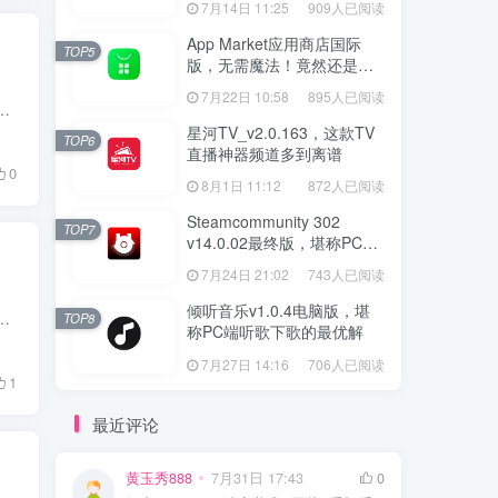
7月14日 11:25
909人已阅读
App Market应用商店国际
TOP5
版，无需魔法！竟然还是大
厂出品？
7月22日 10:58
895人已阅读
，兴冲冲跑去 GitHub 搜索，翻半天仓库才找到 Release 页面，对着一堆文件又分不清哪个是安卓能用的安装包，好不容...
星河TV_v2.0.163，这款TV
TOP6
直播神器频道多到离谱
0
8月1日 11:12
872人已阅读
Steamcommunity 302
TOP7
v14.0.02最终版，堪称PC玩
家必备的网络工具箱
7月24日 21:02
743人已阅读
倾听音乐v1.0.4电脑版，堪
，每遇到一个小需求就得去找一款对应软件，一来二去电脑里装了一堆零散工具，既占空间又不好管理。 今天给大家带来的这款...
TOP8
称PC端听歌下歌的最优解
7月27日 14:16
706人已阅读
1
最近评论
黄玉秀888
7月31日 17:43
0