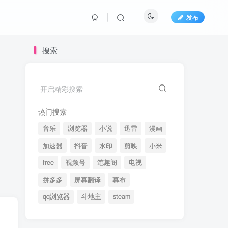
发布
搜索
开启精彩搜索
热门搜索
音乐
浏览器
小说
迅雷
漫画
加速器
抖音
水印
剪映
小米
free
视频号
笔趣阁
电视
拼多多
屏幕翻译
幕布
qq浏览器
斗地主
steam