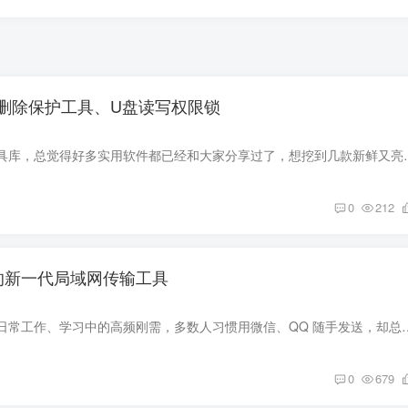
文件防删除保护工具、U盘读写权限锁
最近翻来覆去整理工具库，总觉得好多实用软件都已经和大家分享过了，想
0
212
众的新一代局域网传输工具
跨设备传文件早已是日常工作、学习中的高频刚需，多数人习惯用微信、QQ 随手发送，却总躲不开画质被压缩
0
679