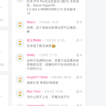
红米 K70 Pro无法安装😝 [图片] 手机系
统：Xiaomi HyperOS
壁工位和同事对接工作。就离开短短几分钟，电脑屏幕还亮着，工作文件、聊天记录都明晃晃摆在桌面上，心里总有点不踏实。直...
3.0.304.0.WNMCNXM.C10 安卓版本：
16
1
fkksnn
7月24日 16:31
0
亲测，这个源放在影视仓里可以播放，
棒
黄玉秀888
7月21日 07:23
1
安卓端下载无速度
为内容创作者打造的日常工具：需要素材时，用嗅探和 YT-DLP 下载；需要专注时，在后台播放在线音乐；丰富的自定义选项，...
6688y
7月9日 17:13
0
这种不说调料比例、质量只说适量的菜
2
谱都是坑货，就像吃药不告诉你吃多少
只说吃什么
feng397773638
6月25日 08:54
0
感谢分享 希望好用谢谢
Nice Chen
6月4日 15:43
0
队里，它们的综合能力算不上最顶尖，但绝对稳居第一阵营，日常用来处理文字、梳理逻辑都相当顺手。而今天咱们不聊文本能力，专门...
为什么登不上去，开魔法也不行
scorpioncode
5月27日 14:31
0