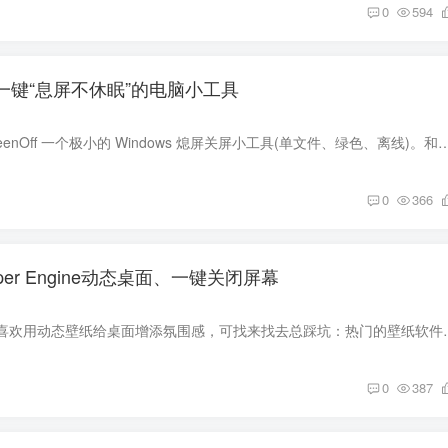
0
594
，一键“息屏不休眠”的电脑小工具
吾爱熄屏 · WuAi ScreenOff 一个极小的 Windows 熄屏关屏小工具(单文件、绿色、离线)。和系统'锁屏'不同——它只把屏幕熄掉、不锁电脑:后
0
366
lpaper Engine动态桌面、一键关闭屏幕
不少粉丝都和我说，喜欢用动态壁纸给桌面增添氛围感，可找来找去总踩坑
0
387