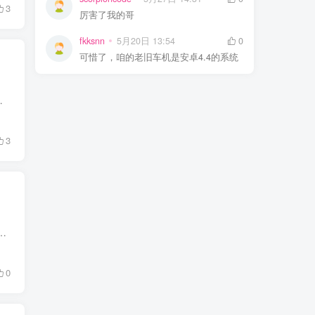
3
厉害了我的哥
fkksnn
5月20日 13:54
0
可惜了，咱的老旧车机是安卓4.4的系统
台的下载 / 渲染 / 远程 / 挂机任务一秒不停,唤醒后直...
3
：热门的壁纸软件要付费，免费的又广告满天飞，还总捆绑一堆没用的插件，想找个干净好用的真不容易。 今天就给大家安排两...
0