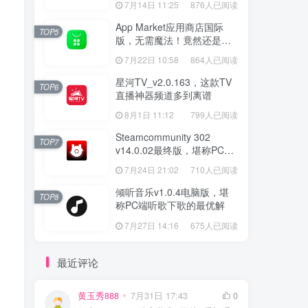
7月14日 11:25
876人已阅读
App Market应用商店国际
TOP5
版，无需魔法！竟然还是大
厂出品？
7月22日 10:58
864人已阅读
星河TV_v2.0.163，这款TV
TOP6
直播神器频道多到离谱
8月1日 11:12
799人已阅读
Steamcommunity 302
TOP7
v14.0.02最终版，堪称PC玩
家必备的网络工具箱
7月24日 21:02
710人已阅读
倾听音乐v1.0.4电脑版，堪
TOP8
称PC端听歌下歌的最优解
7月27日 14:16
675人已阅读
最近评论
黄玉秀888
7月31日 17:43
0