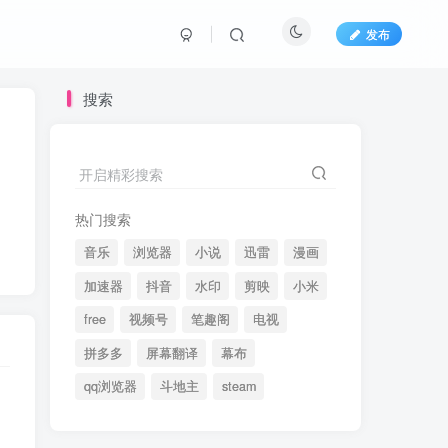
发布
搜索
开启精彩搜索
热门搜索
音乐
浏览器
小说
迅雷
漫画
加速器
抖音
水印
剪映
小米
free
视频号
笔趣阁
电视
拼多多
屏幕翻译
幕布
qq浏览器
斗地主
steam