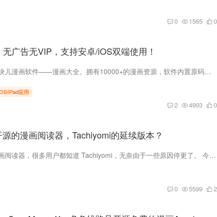
0
1565
0
，无广告无VIP，支持安卓/iOS双端使用！
今天给大家分享一块儿漫画软件——漫画大全。拥有10000+的漫画资源，软件内置原码，不需要手动输入。 使用无需登录，没有广告，无VIP，都是高清画质，支持安卓和iOS双端使用，非常强大！支持苹...
iOS/iPad应用
2
4993
0
开源的漫画阅读器，Tachiyomi的延续版本？
安卓端最好用的漫画阅读器，很多用户都知道 Tachiyomi，无奈由于一些原因停更了。 今天给大家分享一款 Tachiyomi 的完美替代软件——Mihon。 免费、好用、无广告，支持全球漫画...
0
5599
2