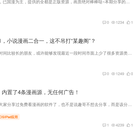
一款老牌漫画APP，已国漫为主，提供的全都是正版资源，画质绝对棒棒哒~本期分享的是V3.8.2特殊版，VIP资源全部无限制浏览~ 漫客栈（安卓） 漫客栈是一款优质的漫画阅读软件，汇聚了海量经典漫画...
0
1234
1
0.1，小说漫画二合一，这不吊打“某趣阁”？
如果是进入互联网时间比较长的朋友，或许能够发现最近一段时间市面上少了很多资源类的软件，还有一些老的应用干脆不更新或者靠广告赚收益保命了，这些都可以理解毕竟大环境放在那里。 理论上有...
0
1249
0
p，内置了4条漫画源，无任何广告！
趣哥已经好久没给大家分享过免费看漫画的软件了，也不是说趣哥不想去分享，而是该分享的都分享了，后面也没遇到好用的。加上现在大部分APP都有广告，怕分享出来被大家猛喷哈哈。 不过今天趣哥发...
iOS/iPad应用
1
4239
1