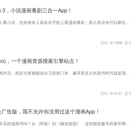
v1.6.3，小说漫画番剧三合一App！
很多人喜欢在手机上看小说，也有很多人喜欢在手机上看漫画番剧；那么有没有可以聚合3大功能于一体的神器呢？今天就给大家安排上，真的很不错，拥有超级丰富的漫画、番剧和小说资源，可以满足大...
0
1938
0
u.co)，一个漫画资源搜索引擎站点！
说起近年来各种漫画作品，想必大家都能说出几部热门来，趣哥更是从纸质书时代就是漫画迷，现在接触的类型多了，国漫、日漫都各有特点，而韩漫和欧美漫画也有不少的受众。 同时作为一个分享软件...
0
4141
0
.1去广告版，我不允许你没用过这个漫画App！
还记得小时候，经常买的漫画书吗？从《阿衰》到《爆笑校园》，这些都是趣哥的童年啊。 以前看漫画、看小说都是看纸质版，现在随着互联网和电子设备的发展，很多书刊都搬到了线上。 在众多看漫画...