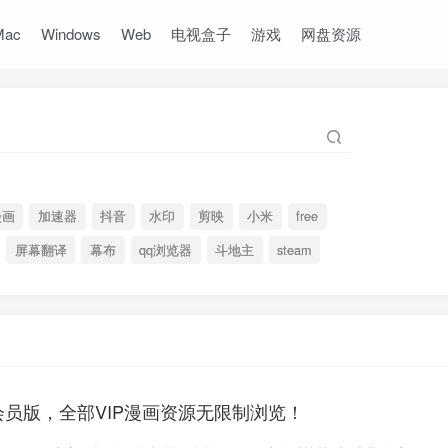
Mac
Windows
Web
电视盒子
游戏
网盘资源
漫画
加速器
抖音
水印
剪映
小米
free
屏幕翻译
幕布
qq浏览器
斗地主
steam
.2会员版，全部VIP漫画资源无限制浏览！