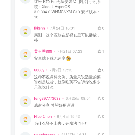
红米 K70 Pro无法安装😝 [图片] 手机系
统：Xiaomi HyperOS
3.0.304.0.WNMCNXM.C10 安卓版本：
16
fkksnn
7月24日 16:31
0
亲测，这个源放在影视仓里可以播放，
棒
黄玉秀888
7月21日 07:23
1
安卓端下载无速度
6688y
7月9日 17:13
0
这种不说调料比例、质量只说适量的菜
谱都是坑货，就像吃药不告诉你吃多少
只说吃什么
feng397773638
6月25日 08:54
0
感谢分享 希望好用谢谢
Nice Chen
6月4日 15:43
0
为什么登不上去，开魔法也不行
scorpioncode
5月27日 14:31
0