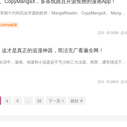
der、CopyMangaX，多条线路且开源免费的漫画App！
前言 今天给大家分享两个代码完全开源的软件：MangaReader、CopyMangaX。 MangaReader 这是一个漫画APP，基于ReactNative构建，同时支持安卓和iOS设备使用，并且兼容了平板设备。 不过大家第一...
iOS/iPad应用
0
3039
0
p，这才是真正的追漫神器，简洁无广看遍全网！
在我们日常的娱乐生活中，漫画、动漫和小说是必不可少的三大法器。然而，通常情况下，我们需要借助不同的软件或网站来满足各种娱乐需求。 最近有些小伙伴向小编询问关于追漫软件的事情。虽然我...
0
2603
0
4
5
…
22
下一页
跳转