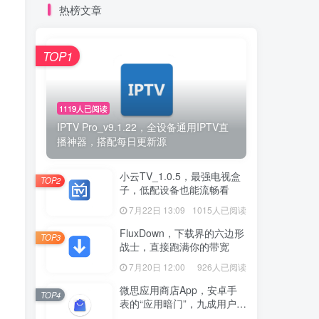
热榜文章
TOP1
1119人已阅读
IPTV Pro_v9.1.22，全设备通用IPTV直
播神器，搭配每日更新源
小云TV_1.0.5，最强电视盒
TOP2
子，低配设备也能流畅看
7月22日 13:09
1015人已阅读
FluxDown，下载界的六边形
TOP3
战士，直接跑满你的带宽
7月20日 12:00
926人已阅读
微思应用商店App，安卓手
TOP4
表的“应用暗门”，九成用户还
没发现