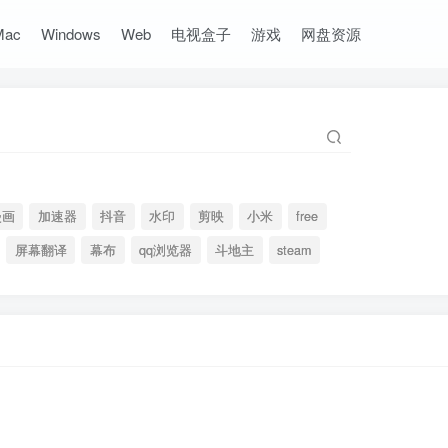
Mac
Windows
Web
电视盒子
游戏
网盘资源
漫画
加速器
抖音
水印
剪映
小米
free
屏幕翻译
幕布
qq浏览器
斗地主
steam