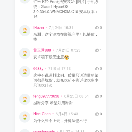
红米 K70 Pro无法安装😝 [图片] 手机系
统：Xiaomi HyperOS
3.0.304.0.WNMCNXM.C10 安卓版本：
16
fkksnn
7月24日 16:31
0
亲测，这个源放在影视仓里可以播放，
棒
黄玉秀888
7月21日 07:23
1
安卓端下载无速度
6688y
7月9日 17:13
0
这种不说调料比例、质量只说适量的菜
谱都是坑货，就像吃药不告诉你吃多少
只说吃什么
feng397773638
6月25日 08:54
0
感谢分享 希望好用谢谢
Nice Chen
6月4日 15:43
0
为什么登不上去，开魔法也不行
scorpioncode
5月27日 14:31
0