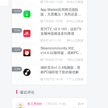
7月14日 11:25
919人已阅读
App Market应用商店国际
TOP5
版，无需魔法！竟然还是大
厂出品？
7月22日 10:58
914人已阅读
星河TV_v2.0.163，这款TV
TOP6
直播神器频道多到离谱
8月1日 11:12
881人已阅读
Steamcommunity 302
TOP7
v14.0.02最终版，堪称PC玩
家必备的网络工具箱
7月24日 21:02
754人已阅读
倾听音乐v1.0.4电脑版，堪
TOP8
称PC端听歌下歌的最优解
7月27日 14:16
717人已阅读
最近评论
黄玉秀888
7月31日 17:43
0