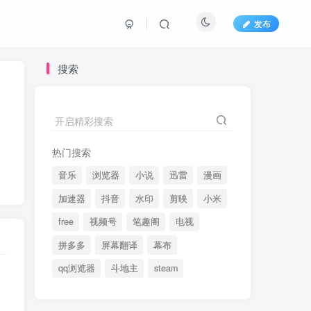
发布
搜索
开启精彩搜索
热门搜索
音乐
浏览器
小说
迅雷
漫画
加速器
抖音
水印
剪映
小米
free
视频号
笔趣阁
电视
拼多多
屏幕翻译
幕布
qq浏览器
斗地主
steam