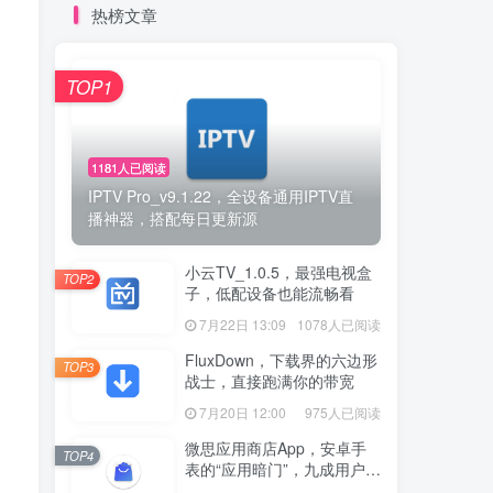
热榜文章
TOP1
1181人已阅读
IPTV Pro_v9.1.22，全设备通用IPTV直
播神器，搭配每日更新源
小云TV_1.0.5，最强电视盒
TOP2
子，低配设备也能流畅看
7月22日 13:09
1078人已阅读
FluxDown，下载界的六边形
TOP3
战士，直接跑满你的带宽
7月20日 12:00
975人已阅读
微思应用商店App，安卓手
TOP4
表的“应用暗门”，九成用户还
没发现