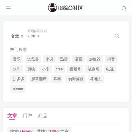
开启精彩搜索
文章
热门搜索
音乐
浏览器
小说
迅雷
漫画
加速器
抖音
水印
剪映
小米
free
视频号
笔趣阁
电视
拼多多
屏幕翻译
幕布
qq浏览器
斗地主
steam
文章
用户
商品
搜索[
steam
]，共找到
135
个文章