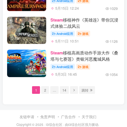
Android应用
游戏
5月15日 12:24
1029
Steam
移植神作《英雄连》带你沉浸
式体验二战风云
Android应用
游戏
5月11日 10:51
1126
Steam
移植高画质动作手游大作《桑
塔与七赛莲》类银河恶魔城风格
Android应用
游戏
5月3日 16:45
1054
1
2
…
14
跳转
友链申请
免责声明
广告合作
关于我们
Copyright © 2025 ·
i3综合社区
· 由
i3综合社区
强力驱动.