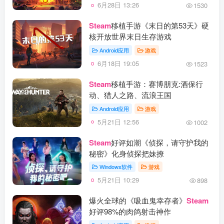
6月28日 13:26
1530
Steam
移植手游《末日的第53天》硬
核开放世界末日生存游戏
Android应用
游戏
6月18日 19:05
1523
Steam
移植手游：赛博朋克:酒保行
动、猎人之路、流浪王国
Android应用
游戏
5月21日 12:56
1002
Steam
好评如潮《侦探，请守护我的
秘密》化身侦探把妹撩
Windows软件
游戏
5月21日 10:29
898
爆火全球的《吸血鬼幸存者》
Steam
好评98%的肉鸽射击神作