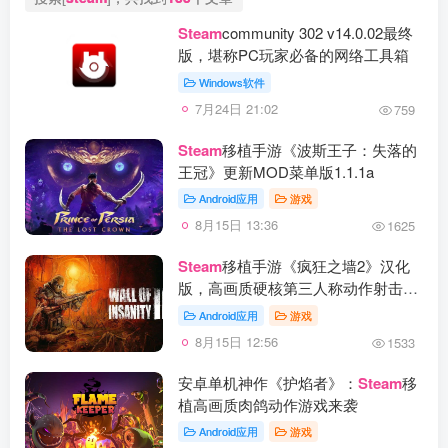
Steam
community 302 v14.0.02最终
版，堪称PC玩家必备的网络工具箱
Windows软件
7月24日 21:02
759
Steam
移植手游《波斯王子：失落的
王冠》更新MOD菜单版1.1.1a
Android应用
游戏
8月15日 13:36
1625
Steam
移植手游《疯狂之墙2》汉化
版，高画质硬核第三人称动作射击游
戏
Android应用
游戏
8月15日 12:56
1533
安卓单机神作《护焰者》：
Steam
移
植高画质肉鸽动作游戏来袭
Android应用
游戏