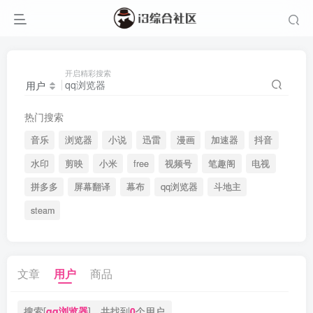
开启精彩搜索
用户
热门搜索
音乐
浏览器
小说
迅雷
漫画
加速器
抖音
水印
剪映
小米
free
视频号
笔趣阁
电视
拼多多
屏幕翻译
幕布
qq浏览器
斗地主
steam
文章
用户
商品
搜索[
qq浏览器
]，共找到
0
个用户