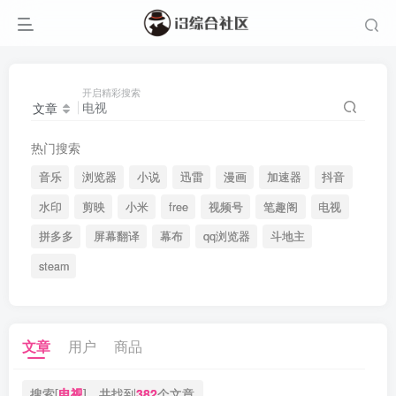
开启精彩搜索
文章
热门搜索
音乐
浏览器
小说
迅雷
漫画
加速器
抖音
水印
剪映
小米
free
视频号
笔趣阁
电视
拼多多
屏幕翻译
幕布
qq浏览器
斗地主
steam
文章
用户
商品
搜索[
电视
]，共找到
382
个文章