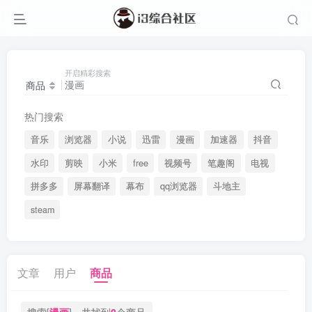
开启精彩搜索
商品
热门搜索
音乐
浏览器
小说
迅雷
漫画
加速器
抖音
水印
剪映
小米
free
视频号
笔趣阁
电视
拼多多
屏幕翻译
幕布
qq浏览器
斗地主
steam
文章
用户
商品
搜索[
漫画
]，共找到
0
个商品